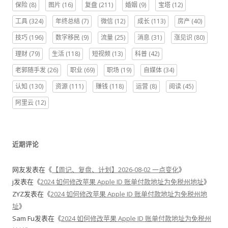
保险
(8)
图片
(16)
复盘
(211)
婚姻
(9)
宝塔
(12)
工具
(324)
年终总结
(7)
微信
(12)
成长
(113)
房产
(40)
技巧
(196)
数字移民
(9)
流量
(25)
消息
(31)
涨见识
(80)
理财
(79)
生活
(118)
短视频
(13)
科普
(42)
老郭随手发
(26)
职业
(69)
职场
(19)
自媒体
(34)
认知
(130)
资源
(111)
赚钱
(118)
运营
(8)
阅读
(45)
阿里云
(12)
近期评论
网友
发表在《
【周记、复盘、计划】2026-08-02 一点变化
》
j
发表在《
2024 如何修改苹果 Apple ID 账单付款地址为免税州地址
》
ZYZ
发表在《
2024 如何修改苹果 Apple ID 账单付款地址为免税州地
址
》
Sam Fu
发表在《
2024 如何修改苹果 Apple ID 账单付款地址为免税州