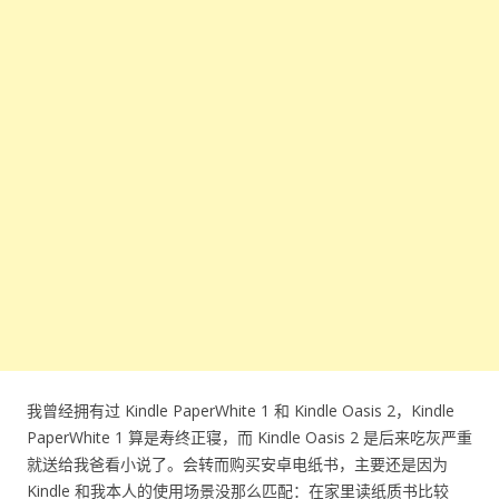
我曾经拥有过 Kindle PaperWhite 1 和 Kindle Oasis 2，Kindle
PaperWhite 1 算是寿终正寝，而 Kindle Oasis 2 是后来吃灰严重
就送给我爸看小说了。会转而购买安卓电纸书，主要还是因为
Kindle 和我本人的使用场景没那么匹配：在家里读纸质书比较