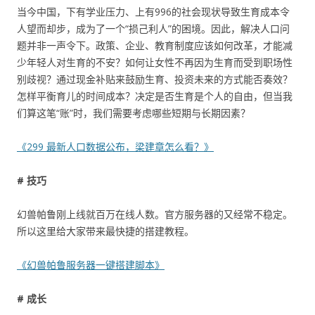
当今中国，下有学业压力、上有996的社会现状导致生育成本令
人望而却步，成为了一个“损己利人”的困境。因此，解决人口问
题并非一声令下。政策、企业、教育制度应该如何改革，才能减
少年轻人对生育的不安？如何让女性不再因为生育而受到职场性
别歧视？通过现金补贴来鼓励生育、投资未来的方式能否奏效？
怎样平衡育儿的时间成本？决定是否生育是个人的自由，但当我
们算这笔“账”时，我们需要考虑哪些短期与长期因素？
《299 最新人口数据公布，梁建章怎么看？》
# 技巧
幻兽帕鲁刚上线就百万在线人数。官方服务器的又经常不稳定。
所以这里给大家带来最快捷的搭建教程。
《幻兽帕鲁服务器一键搭建脚本》
# 成长