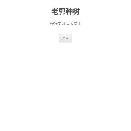
老郭种树
好好学习 天天向上
跳
菜单
至
正
文