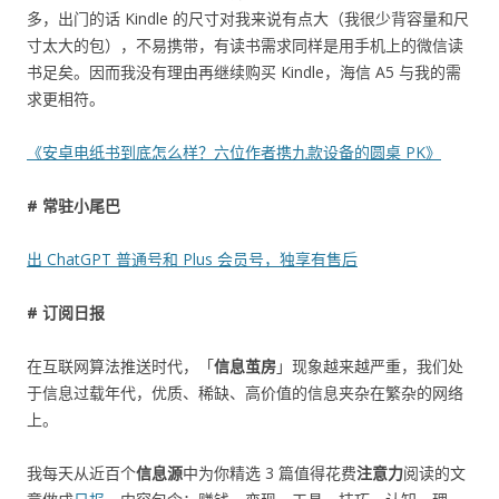
多，出门的话 Kindle 的尺寸对我来说有点大（我很少背容量和尺
寸太大的包），不易携带，有读书需求同样是用手机上的微信读
书足矣。因而我没有理由再继续购买 Kindle，海信 A5 与我的需
求更相符。
《安卓电纸书到底怎么样？六位作者携九款设备的圆桌 PK》
# 常驻小尾巴
出 ChatGPT 普通号和 Plus 会员号，独享有售后
# 订阅日报
在互联网算法推送时代，「
信息茧房
」现象越来越严重，我们处
于信息过载年代，优质、稀缺、高价值的信息夹杂在繁杂的网络
上。
我每天从近百个
信息源
中为你精选 3 篇值得花费
注意力
阅读的文