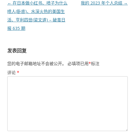
文
←
在日本做小红书、喷子为什么
我的 2023 年个人总结
→
章
喷人(卧底)、水深火热的美国生
导
活、亨利四世(梁文道) – 破茧日
航
报 635 期
发表回复
您的电子邮箱地址不会被公开。
必填项已用
*
标注
评论
*