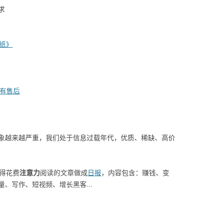
求
贴纸》
独享有售后
象越来越严重，我们处于信息过载年代，优质、稀缺、高价
值得花费
注意力
阅读的文章做成
日报
，内容包含：赚钱、变
量、写作、短视频、增长黑客…