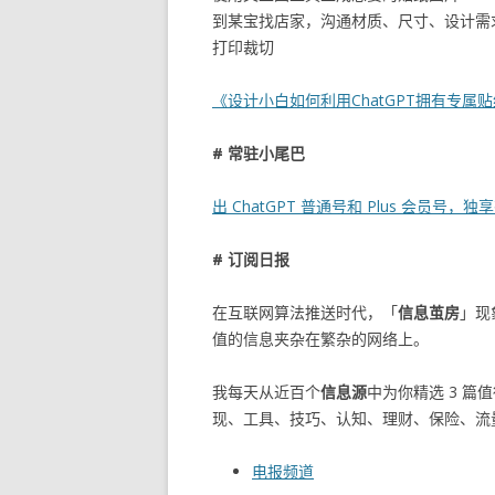
到某宝找店家，沟通材质、尺寸、设计需
打印裁切
《设计小白如何利用ChatGPT拥有专属
# 常驻小尾巴
出 ChatGPT 普通号和 Plus 会员号，
# 订阅日报
在互联网算法推送时代，「
信息茧房
」现
值的信息夹杂在繁杂的网络上。
我每天从近百个
信息源
中为你精选 3 篇
现、工具、技巧、认知、理财、保险、流
电报频道