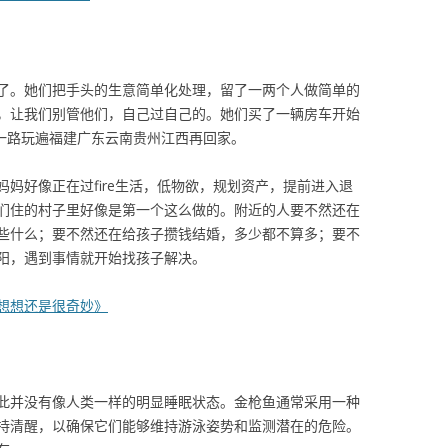
了。她们把手头的生意简单化处理，留了一两个人做简单的
，让我们别管他们，自己过自己的。她们买了一辆房车开始
，一路玩遍福建广东云南贵州江西再回家。
妈好像正在过fire生活，低物欲，规划资产，提前进入退
们住的村子里好像是第一个这么做的。附近的人要不然还在
些什么；要不然还在给孩子攒钱结婚，多少都不算多；要不
阳，遇到事情就开始找孩子解决。
活，想想还是很奇妙》
此并没有像人类一样的明显睡眠状态。金枪鱼通常采用一种
持清醒，以确保它们能够维持游泳姿势和监测潜在的危险。