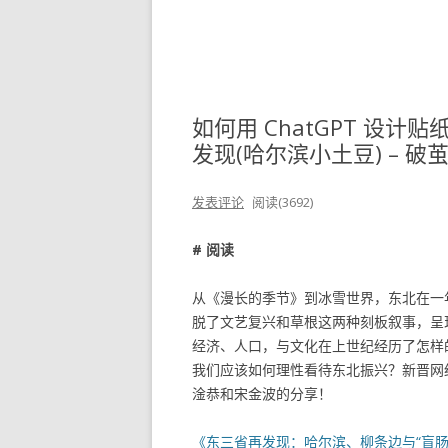
如何用 ChatGPT 设计
发现(哈尔滨小土豆) – 破茧
发表评论
阅读(3692)
# 阅读
从《漫长的季节》到冰雪世界，东北在一
脱了文艺复兴和草根这两种刻板叙事，呈
经济、人口，与文化在上世纪经历了怎样
我们应该如何理性看待东北振兴？新晋网
淦恭和宋金波的分享！
《东三省再发现：哈尔滨、柳条边与“盲肠