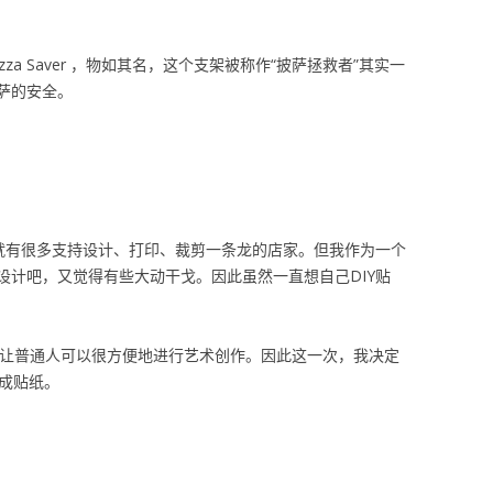
za Saver ，物如其名，这个支架被称作“披萨拯救者”其实一
萨的安全。
搜就有很多支持设计、打印、裁剪一条龙的店家。但我作为一个
设计吧，又觉得有些大动干戈。因此虽然一直想自己DIY贴
来，让普通人可以很方便地进行艺术创作。因此这一次，我决定
生成贴纸。