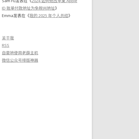
Sam Fu
发表在《
2024 如何修改苹果 Apple
ID 账单付款地址为免税州地址
》
Emma
发表在《
我的 2025 年个人总结
》
关于我
RSS
自豪地使用老薛主机
微信公众号排版神器