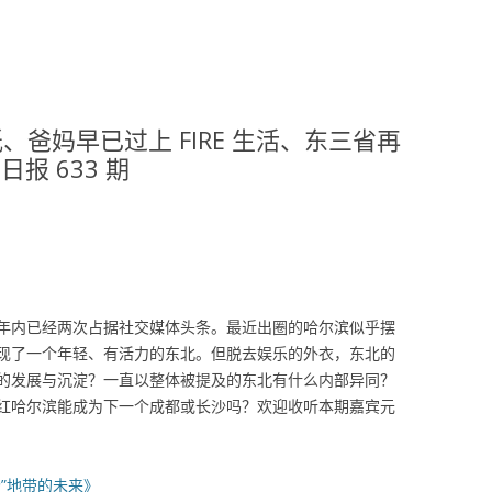
贴纸、爸妈早已过上 FIRE 生活、东三省再
日报 633 期
年内已经两次占据社交媒体头条。最近出圈的哈尔滨似乎摆
现了一个年轻、有活力的东北。但脱去娱乐的外衣，东北的
的发展与沉淀？一直以整体被提及的东北有什么内部异同？
红哈尔滨能成为下一个成都或长沙吗？欢迎收听本期嘉宾元
”地带的未来》