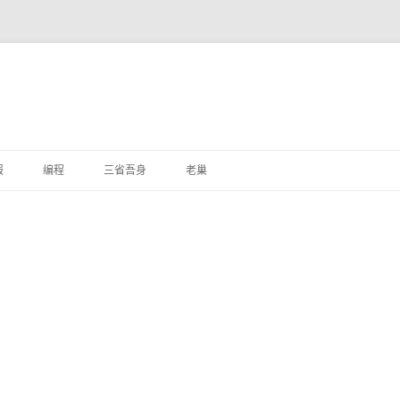
跳
至
报
编程
三省吾身
老巢
正
文