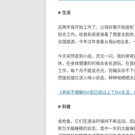
# 生活
这两年我开始工作了，父母好像开始放松
综合工作。给我和弟弟准备了两套全款房
全国旅游，今年过年准备从我ip地出发
今天突然逛到小组，灵光一闪，我的爸爸妈
休，在身体健康的时候去各处游玩。在我
工作，每个月不能说月光，但确实存不下
然提前摆烂进入啃小状态，种种地晒晒太
《爸妈不理解fire但已经过上了fire生
# 科普
金枪鱼，它们在游泳时保持不断运动，因
称为半脑睡眠的状态，其中一半的大脑保