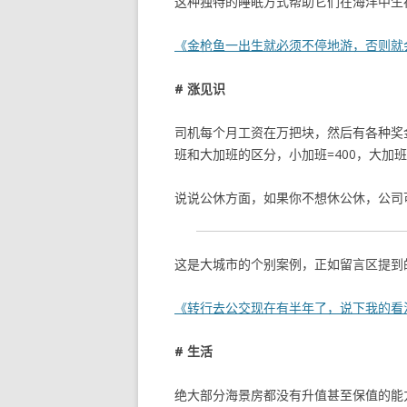
这种独特的睡眠方式帮助它们在海洋中生
《金枪鱼一出生就必须不停地游，否则就
# 涨见识
司机每个月工资在万把块，然后有各种奖
班和大加班的区分，小加班=400，大加班=
说说公休方面，如果你不想休公休，公司可以
这是大城市的个别案例，正如留言区提到
《转行去公交现在有半年了，说下我的看
# 生活
绝大部分海景房都没有升值甚至保值的能