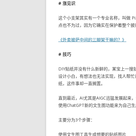
# 涨见识
这个小支架其实有一个专业名称，叫做 Piz
点也不为过，因为它确实在保护着整个披
《外卖披萨中间的三脚架干嘛的？》
# 技巧
DIY贴纸并没有什么新鲜的，某宝上一
设计小白，有想法也无法实现，找人帮忙
纸，这件事却一直搁置。
直到最近，AI尤其是AIGC迅猛发展起
使用ChatGPT新的文生图功能来为自己
主要分为3个步骤：
使用文生图工具生成想要的贴纸图片