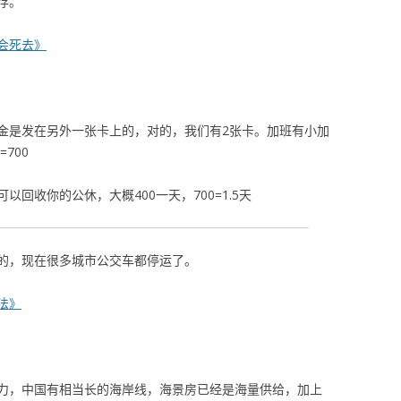
存。
会死去》
金是发在另外一张卡上的，对的，我们有2张卡。加班有小加
700
回收你的公休，大概400一天，700=1.5天
的，现在很多城市公交车都停运了。
法》
力，中国有相当长的海岸线，海景房已经是海量供给，加上