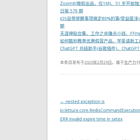
ZoomIt(微软出品，仅1M)、51 岁开
日报 579 期
iOS自带提醒事项搞定80%的事(受益匪浅)、
期
天涯神贴合集、工作之余赚点小钱、FFmpeg
如何甄别教育优惠假冒产品、学英语新工具(Ch
ChatGPT 总结助手(谷歌插件)、ChatGP
本条目发布于
2020年2月29日
。属于
生产力
文
←
nested exception is
章
io.lettuce.core.RedisCommandExecutio
导
ERR invalid expire time in setex
航