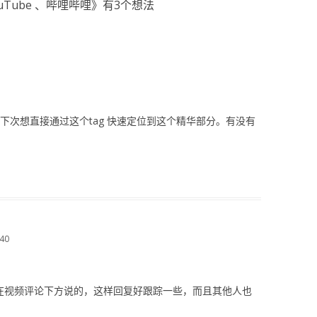
uTube 、哔哩哔哩
》有3个想法
g，下次想直接通过这个tag 快速定位到这个精华部分。有没有
40
在视频评论下方说的，这样回复好跟踪一些，而且其他人也