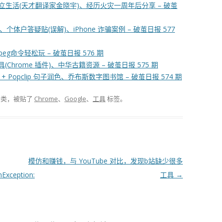
始独立生活(天才翻译家金晓宇)、经历火灾一周年后分享 – 破茧
个体户答疑贴(误解)、iPhone 诈骗案例 – 破茧日报 577
命令轻松玩 – 破茧日报 576 期
rome 插件)、中华古籍资源 – 破茧日报 575 期
T + Popclip 句子润色、乔布斯数字图书馆 – 破茧日报 574 期
分类，被贴了
Chrome
、
Google
、
工具
标签。
模仿和赚钱，与 YouTube 对比，发现b站缺少很多
nException:
工具
→