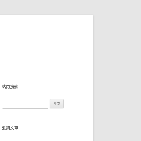
站内搜索
搜
索
：
近期文章