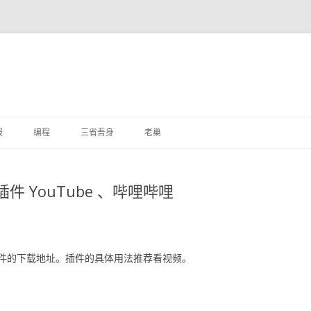
跳
至
报
编程
三省吾身
老巢
正
文
插件 YouTube 、哔哩哔哩
件的下载地址。插件的具体用法推荐看视频。