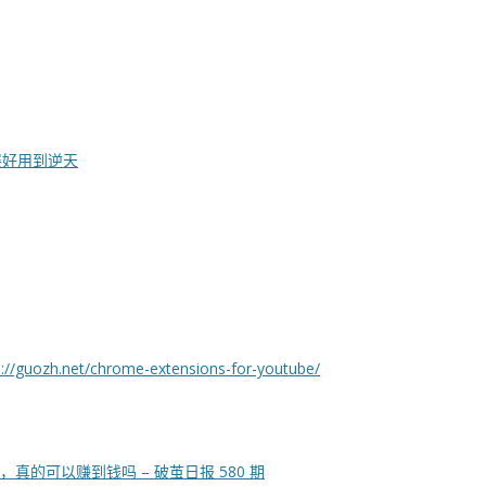
拓展好用到逆天
s://guozh.net/chrome-extensions-for-youtube/
真的可以赚到钱吗 – 破茧日报 580 期