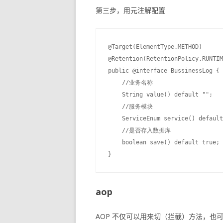
第三步，用元注解配置
@Target(ElementType.METHOD)

@Retention(RetentionPolicy.RUNTIM
public @interface BussinessLog {

    //业务名称

    String value() default "";

    //服务模块

    ServiceEnum service() default
    //是否存入数据库

    boolean save() default true;

aop
AOP 不仅可以用来切（拦截）方法，