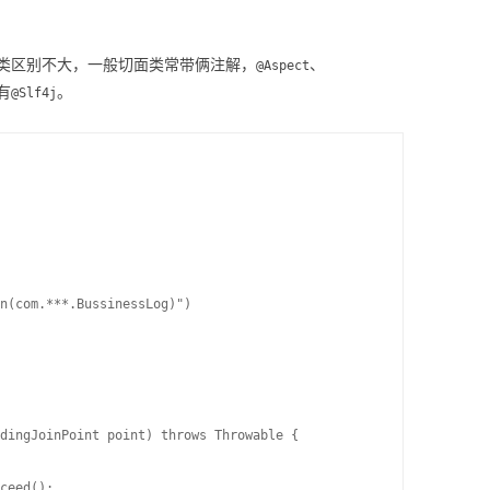
类区别不大，一般切面类常带俩注解，
、
@Aspect
有
。
@Slf4j
n(com.***.BussinessLog)")

dingJoinPoint point) throws Throwable {

ceed();
