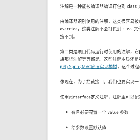
注解是一种能被编译器编译打包到 clas
由编译器识别使用的注解，这类很容易被
，这类注解不会打包到 class
override
搜不到。
第二类是项目代码运行时使用的注解，它们加载
族那些注解等等都是。这些注解本质还是手
(03) SpringMVC底层实现模拟
，这个过程
像现在，为了拦截接口，我们也要实现一
使用
定义注解，注解里可以配
@interface
有且必要配置一个
参数
value
给参数设置默认值