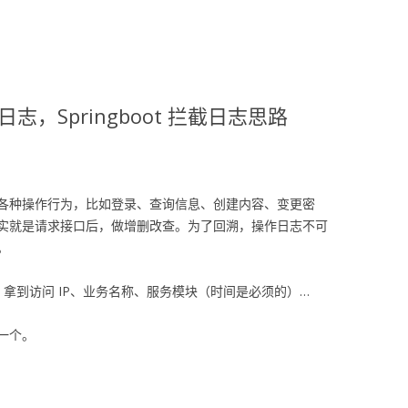
志，Springboot 拦截日志思路
各种操作行为，比如登录、查询信息、创建内容、变更密
实就是请求接口后，做增删改查。为了回溯，操作日志不可
。
截，拿到访问 IP、业务名称、服务模块（时间是必须的）…
一个。