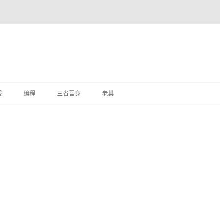
跳
至
报
编程
三省吾身
老巢
正
文