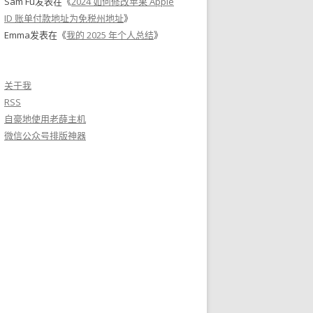
Sam Fu
发表在《
2024 如何修改苹果 Apple
ID 账单付款地址为免税州地址
》
Emma
发表在《
我的 2025 年个人总结
》
关于我
RSS
自豪地使用老薛主机
微信公众号排版神器