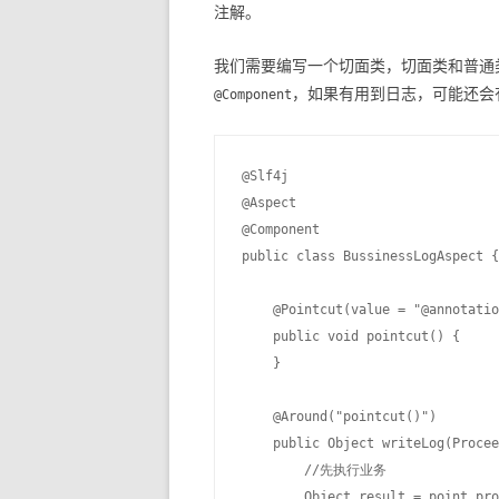
注解。
我们需要编写一个切面类，切面类和普通
，如果有用到日志，可能还会
@Component
@Slf4j

@Aspect

@Component

public class BussinessLogAspect {

    @Pointcut(value = "@annotatio
    public void pointcut() {

    }

    @Around("pointcut()")

    public Object writeLog(Procee
        //先执行业务

        Object result = point.pro