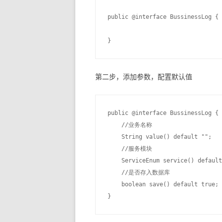
public @interface BussinessLog {

第二步，添加参数，配置默认值
public @interface BussinessLog {

    //业务名称

    String value() default "";

    //服务模块

    ServiceEnum service() default
    //是否存入数据库

    boolean save() default true;
