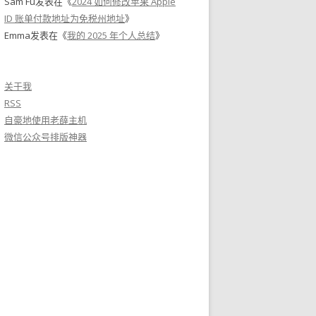
Sam Fu
发表在《
2024 如何修改苹果 Apple
ID 账单付款地址为免税州地址
》
Emma
发表在《
我的 2025 年个人总结
》
关于我
RSS
自豪地使用老薛主机
微信公众号排版神器