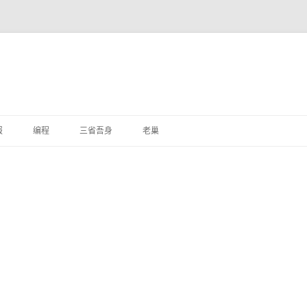
跳
至
报
编程
三省吾身
老巢
正
文