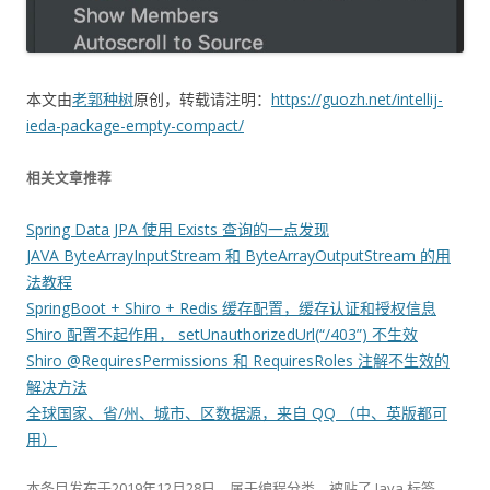
本文由
老郭种树
原创，转载请注明：
https://guozh.net/intellij-
ieda-package-empty-compact/
相关文章推荐
Spring Data JPA 使用 Exists 查询的一点发现
JAVA ByteArrayInputStream 和 ByteArrayOutputStream 的用
法教程
SpringBoot + Shiro + Redis 缓存配置，缓存认证和授权信息
Shiro 配置不起作用， setUnauthorizedUrl(“/403”) 不生效
Shiro @RequiresPermissions 和 RequiresRoles 注解不生效的
解决方法
全球国家、省/州、城市、区数据源，来自 QQ （中、英版都可
用）
本条目发布于
2019年12月28日
。属于
编程
分类，被贴了
Java
标签。