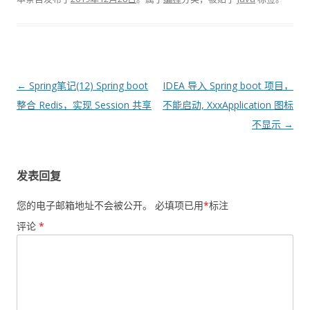
文
←
Spring笔记(12) Spring boot
IDEA 导入 Spring boot 项目，
章
整合 Redis，实现 Session 共享
不能启动, XxxApplication 图标
导
不显示
→
航
发表回复
您的电子邮箱地址不会被公开。
必填项已用
*
标注
评论
*