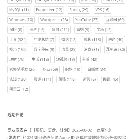
MySQL
(11)
Puppeteer
(12)
Spring
(29)
VPS
(16)
Windows
(10)
Wordpress
(28)
YouTube
(27)
互联网
(69)
保险
(8)
图片
(16)
复盘
(211)
婚姻
(9)
宝塔
(12)
工具
(324)
年终总结
(7)
微信
(12)
成长
(113)
房产
(40)
技巧
(196)
数字移民
(9)
流量
(25)
消息
(31)
涨见识
(80)
理财
(79)
生活
(118)
短视频
(13)
科普
(42)
老郭随手发
(26)
职业
(69)
职场
(19)
自媒体
(34)
认知
(130)
资源
(111)
赚钱
(118)
运营
(8)
阅读
(45)
阿里云
(12)
近期评论
网友
发表在《
【周记、复盘、计划】2026-08-02 一点变化
》
j
发表在《
2024 如何修改苹果 Apple ID 账单付款地址为免税州地址
》