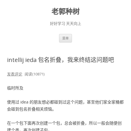
老郭种树
好好学习 天天向上
跳
菜单
至
正
文
intellij ieda 包名折叠，我来终结这问题吧
发表评论
阅读(10871)
临时所及
使用过 idea 的朋友想必都碰到过这个问题，甚至他们家全家桶都
会碰到包名折叠相关烦恼。
在一个包下面再次创建一个包，总会被折叠，所以一般会随便创
建个类，再次创建子包。