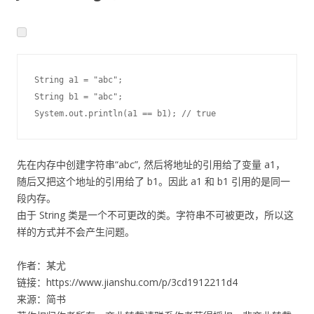
String a1 
=
"abc"
;
String b1 
=
"abc"
;
System
.
out
.
println
(
a1 
==
 b1
)
;
// true
先在内存中创建字符串“abc”, 然后将地址的引用给了变量 a1，
随后又把这个地址的引用给了 b1。因此 a1 和 b1 引用的是同一
段内存。
由于 String 类是一个不可更改的类。字符串不可被更改，所以这
样的方式并不会产生问题。
作者：某尤
链接：https://www.jianshu.com/p/3cd1912211d4
来源：简书