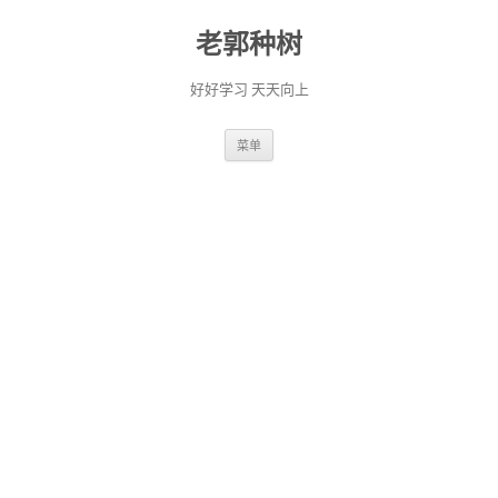
老郭种树
好好学习 天天向上
跳
菜单
至
正
文