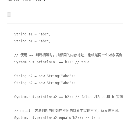
String a1 
=
"abc"
;
String b1 
=
"abc"
;
// 使用 == 判断相等时，指相同的内存地址，也就是同一个对象实例。
System
.
out
.
println
(
a1 
==
 b1
)
;
// true
String a2 
=
new
String
(
"abc"
)
;
String b2 
=
new
String
(
"abc"
)
;
System
.
out
.
println
(
a2 
==
 b2
)
;
// false 因为 a 和 b 指向不
// equals 方法判断的相等在不同的对象中实现不同，意义也不同。
System
.
out
.
println
(
a2
.
equals
(
b2
)
)
;
// true