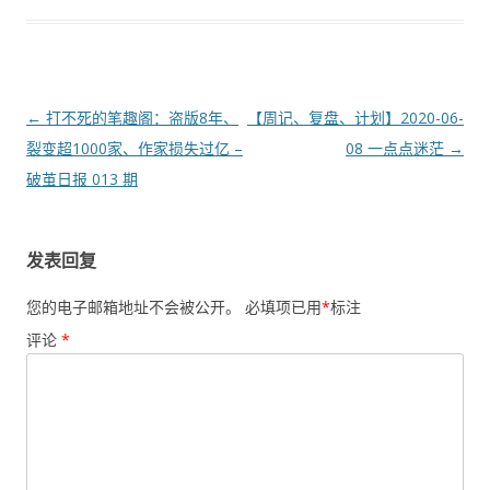
文
←
打不死的笔趣阁：盗版8年、
【周记、复盘、计划】2020-06-
章
裂变超1000家、作家损失过亿 –
08 一点点迷茫
→
导
破茧日报 013 期
航
发表回复
您的电子邮箱地址不会被公开。
必填项已用
*
标注
评论
*