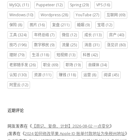
MySQL
(11)
Puppeteer
(12)
Spring
(29)
VPS
(16)
Windows
(10)
Wordpress
(28)
YouTube
(27)
互联网
(69)
保险
(8)
图片
(16)
复盘
(211)
婚姻
(9)
宝塔
(12)
工具
(324)
年终总结
(7)
微信
(12)
成长
(113)
房产
(40)
技巧
(196)
数字移民
(9)
流量
(25)
消息
(31)
涨见识
(80)
理财
(79)
生活
(118)
短视频
(13)
科普
(42)
老郭随手发
(26)
职业
(69)
职场
(19)
自媒体
(34)
认知
(130)
资源
(111)
赚钱
(118)
运营
(8)
阅读
(45)
阿里云
(12)
近期评论
网友
发表在《
【周记、复盘、计划】2026-08-02 一点变化
》
j
发表在《
2024 如何修改苹果 Apple ID 账单付款地址为免税州地址
》