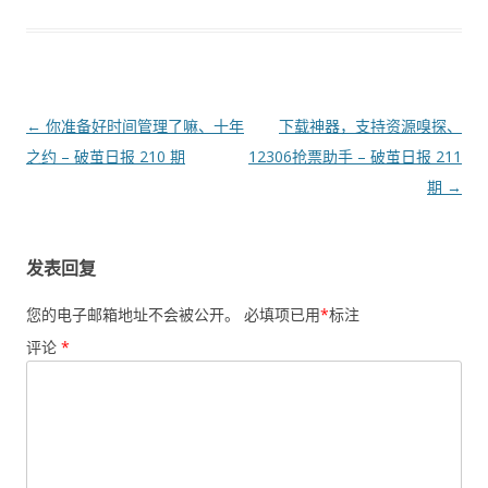
文
←
你准备好时间管理了嘛、十年
下载神器，支持资源嗅探、
章
之约 – 破茧日报 210 期
12306抢票助手 – 破茧日报 211
导
期
→
航
发表回复
您的电子邮箱地址不会被公开。
必填项已用
*
标注
评论
*