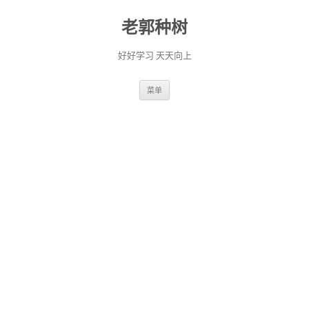
老郭种树
好好学习 天天向上
跳
菜单
至
正
文