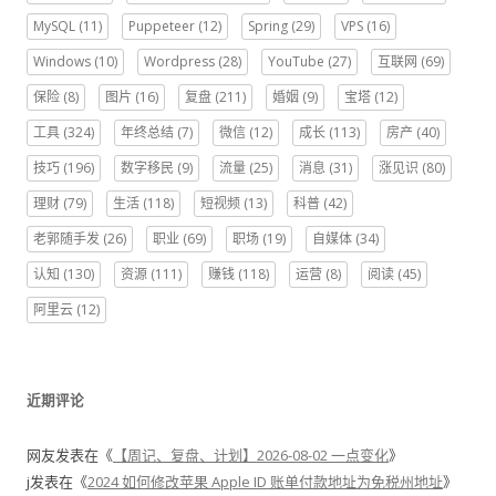
MySQL
(11)
Puppeteer
(12)
Spring
(29)
VPS
(16)
Windows
(10)
Wordpress
(28)
YouTube
(27)
互联网
(69)
保险
(8)
图片
(16)
复盘
(211)
婚姻
(9)
宝塔
(12)
工具
(324)
年终总结
(7)
微信
(12)
成长
(113)
房产
(40)
技巧
(196)
数字移民
(9)
流量
(25)
消息
(31)
涨见识
(80)
理财
(79)
生活
(118)
短视频
(13)
科普
(42)
老郭随手发
(26)
职业
(69)
职场
(19)
自媒体
(34)
认知
(130)
资源
(111)
赚钱
(118)
运营
(8)
阅读
(45)
阿里云
(12)
近期评论
网友
发表在《
【周记、复盘、计划】2026-08-02 一点变化
》
j
发表在《
2024 如何修改苹果 Apple ID 账单付款地址为免税州地址
》