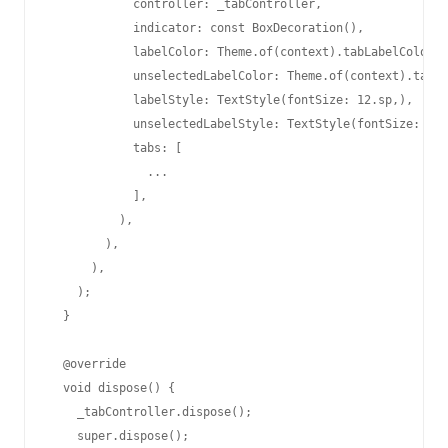
            controller: _tabController,

            indicator: const BoxDecoration(),

            labelColor: Theme.of(context).tabLabelColor,

            unselectedLabelColor: Theme.of(context).tabUn
            labelStyle: TextStyle(fontSize: 12.sp,),

            unselectedLabelStyle: TextStyle(fontSize: 12.
            tabs: [

              ...

            ],

          ),

        ),

      ),

    );

  }

  @override

  void dispose() {

    _tabController.dispose();

    super.dispose();
