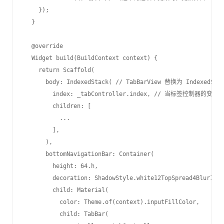
    });

  }

  @override

  Widget build(BuildContext context) {

    return Scaffold(

      body: IndexedStack( // TabBarView 替换为 IndexedStac
        index: _tabController.index, // 当标签控制器的变化，
        children: [

          ...

        ],

      ),

      bottomNavigationBar: Container(

        height: 64.h,

        decoration: ShadowStyle.white12TopSpread4Blur10(r
        child: Material(

          color: Theme.of(context).inputFillColor,

          child: TabBar(
