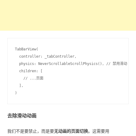
TabBarView(

  controller: _tabController,

  physics: NeverScrollableScrollPhysics(), // 禁用滑动

  children: [

    // ...页面

  ],

去除滑动动画
我们不是要禁止，而是要
无动画的页面切换
。这需要用