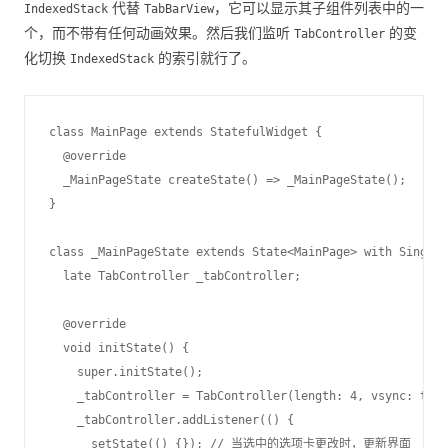
代替
，它可以显示其子组件列表中的一
IndexedStack
TabBarView
个，而不带有任何动画效果。然后我们监听
的变
TabController
化切换
的索引就行了。
IndexedStack
class MainPage extends StatefulWidget {

  @override

  _MainPageState createState() => _MainPageState();

}

class _MainPageState extends State<MainPage> with SingleT
  late TabController _tabController;

  @override

  void initState() {

    super.initState();

    _tabController = TabController(length: 4, vsync: this
    _tabController.addListener(() {

      setState(() {}); // 当选中的选项卡更改时，更新界面
