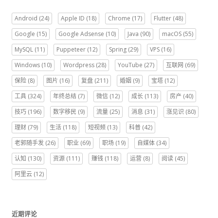
Android
(24)
Apple ID
(18)
Chrome
(17)
Flutter
(48)
Google
(15)
Google Adsense
(10)
Java
(90)
macOS
(55)
MySQL
(11)
Puppeteer
(12)
Spring
(29)
VPS
(16)
Windows
(10)
Wordpress
(28)
YouTube
(27)
互联网
(69)
保险
(8)
图片
(16)
复盘
(211)
婚姻
(9)
宝塔
(12)
工具
(324)
年终总结
(7)
微信
(12)
成长
(113)
房产
(40)
技巧
(196)
数字移民
(9)
流量
(25)
消息
(31)
涨见识
(80)
理财
(79)
生活
(118)
短视频
(13)
科普
(42)
老郭随手发
(26)
职业
(69)
职场
(19)
自媒体
(34)
认知
(130)
资源
(111)
赚钱
(118)
运营
(8)
阅读
(45)
阿里云
(12)
近期评论