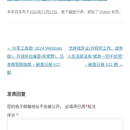
本条目发布于
2023年11月27日
。属于
编程
分类，被贴了
Flutter
标签。
文
←
分享工具库( 2024 Windows
怎样找外企/远程的工作、成年
章
版)、在线听白噪音(非常赞)、日
人生活就没有“摈弃一切干扰项”
导
本换驾照指南 – 破茧日报 621
– 破茧日报 622 期
→
航
期
发表回复
您的电子邮箱地址不会被公开。
必填项已用
*
标注
评论
*