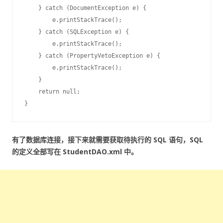
    } catch (DocumentException e) {

        e.printStackTrace();

    } catch (SQLException e) {

        e.printStackTrace();

    } catch (PropertyVetoException e) {

        e.printStackTrace();

    }

    return null;

有了数据库连接，接下来就需要获取待执行的 SQL 语句，SQL
的定义全部写在 StudentDAO.xml 中。