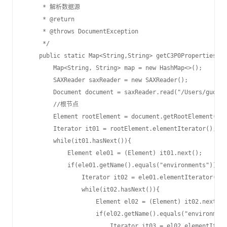
     * 解析数据源

     * @return

     * @throws DocumentException

     */

    public static Map<String,String> getC3P0Properties() 
        Map<String, String> map = new HashMap<>();

        SAXReader saxReader = new SAXReader();

        Document document = saxReader.read("/Users/guozh/
        //根节点

        Element rootElement = document.getRootElement();

        Iterator it01 = rootElement.elementIterator();

        while(it01.hasNext()){

            Element ele01 = (Element) it01.next();

            if(ele01.getName().equals("environments")){

                Iterator it02 = ele01.elementIterator();

                while(it02.hasNext()){

                    Element el02 = (Element) it02.next();

                    if(el02.getName().equals("environment
                        Iterator it03 = el02.elementItera