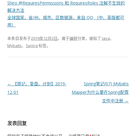
Shiro @RequiresPermissions 和 RequiresRoles 注解不生效的
解决方法
全球国家、省/州、城市、区数据源，来自 QQ （中、英版都可
用）
本条目发布于
2019年12月3日
。属于
编程
分类，被贴了
Java
、
Mybaits
、
Spring
标签。
文
←
【周记、复盘、计划】2019-
Spring笔记(07) Mybatis
章
12-01
Mapper为什么要在Spring配置
导
文件中注册
→
航
发表回复