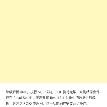
继续解析 XML，执行 SQL 语句，SQL 执行完毕，查询结果会保
存在 ResultSet 中，还需要将 ResultSet 对象中的数据进行解
析，封装到 POJO 中返回，这一功能同样需要两步操作。