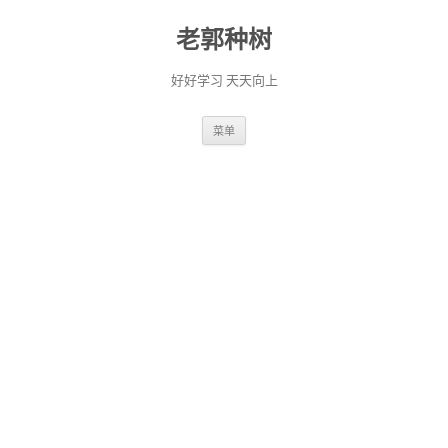
老郭种树
好好学习 天天向上
跳
菜单
至
正
文