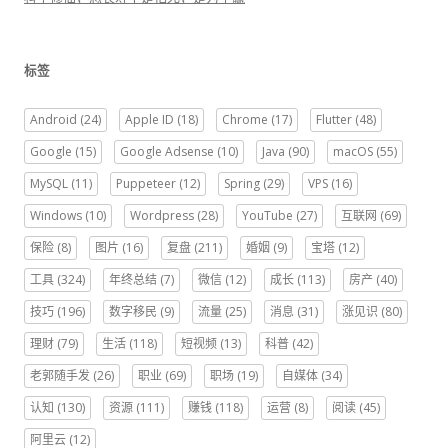
标签
Android
(24)
Apple ID
(18)
Chrome
(17)
Flutter
(48)
Google
(15)
Google Adsense
(10)
Java
(90)
macOS
(55)
MySQL
(11)
Puppeteer
(12)
Spring
(29)
VPS
(16)
Windows
(10)
Wordpress
(28)
YouTube
(27)
互联网
(69)
保险
(8)
图片
(16)
复盘
(211)
婚姻
(9)
宝塔
(12)
工具
(324)
年终总结
(7)
微信
(12)
成长
(113)
房产
(40)
技巧
(196)
数字移民
(9)
流量
(25)
消息
(31)
涨见识
(80)
理财
(79)
生活
(118)
短视频
(13)
科普
(42)
老郭随手发
(26)
职业
(69)
职场
(19)
自媒体
(34)
认知
(130)
资源
(111)
赚钱
(118)
运营
(8)
阅读
(45)
阿里云
(12)