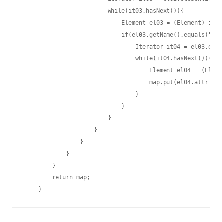
                        while(it03.hasNext()){

                            Element el03 = (Element) it03
                            if(el03.getName().equals("dat
                                Iterator it04 = el03.elem
                                while(it04.hasNext()){

                                    Element el04 = (Eleme
                                    map.put(el04.attribut
                                }

                            }

                        }

                    }

                }

            }

        }

        return map;
