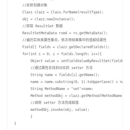
    //反射创建对象

    Class clazz = Class.forName(resultType);

    obj = clazz.newInstance();

    //获取 ResultSet 数据

    ResultSetMetaData rsmd = rs.getMetaData();

    //遍历实体类属性集合，依次将结果集中的值赋给属性

    Field[] fields = clazz.getDeclaredFields();

    for(int i = 0; i < fields.length; i++){

        Object value = setFieldValueByResultSet(fields[i]
        //通过属性名找到对应的 setter 方法

        String name = fields[i].getName();

        name = name.substring(0, 1).toUpperCase() + name.
        String MethodName = "set"+name;

        Method methodObj = clazz.getMethod(MethodName,fie
        //调用 setter 方法完成赋值

        methodObj.invoke(obj, value);

        }
