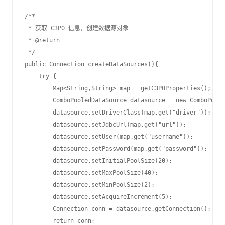
/**

 * 获取 C3P0 信息，创建数据源对象

 * @return

 */

public Connection createDataSources(){

    try {

        Map<String,String> map = getC3P0Properties();

        ComboPooledDataSource datasource = new ComboPoole
        datasource.setDriverClass(map.get("driver"));

        datasource.setJdbcUrl(map.get("url"));

        datasource.setUser(map.get("username"));

        datasource.setPassword(map.get("password"));

        datasource.setInitialPoolSize(20);

        datasource.setMaxPoolSize(40);

        datasource.setMinPoolSize(2);

        datasource.setAcquireIncrement(5);

        Connection conn = datasource.getConnection();

        return conn;
