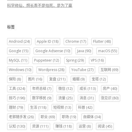
科学修仙，想长寿不是怕死，是为了赢
标签
Android
(24)
Apple ID
(18)
Chrome
(17)
Flutter
(48)
Google
(15)
Google Adsense
(10)
Java
(90)
macOS
(55)
MySQL
(11)
Puppeteer
(12)
Spring
(29)
VPS
(16)
Windows
(10)
Wordpress
(28)
YouTube
(27)
互联网
(69)
保险
(8)
图片
(16)
复盘
(211)
婚姻
(9)
宝塔
(12)
工具
(324)
年终总结
(7)
微信
(12)
成长
(113)
房产
(40)
技巧
(196)
数字移民
(9)
流量
(25)
消息
(31)
涨见识
(80)
理财
(79)
生活
(118)
短视频
(13)
科普
(42)
老郭随手发
(26)
职业
(69)
职场
(19)
自媒体
(34)
认知
(130)
资源
(111)
赚钱
(118)
运营
(8)
阅读
(45)