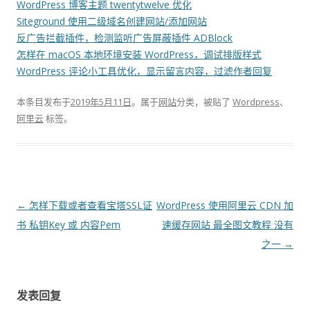
WordPress 博客主题 twentytwelve 优化
Siteground 使用二级域名创建网站/添加网站
反广告拦截插件，检测监听广告屏蔽插件 ADBlock
怎样在 macOS 本地环境安装 WordPress，调试排版样式
WordPress 评论小工具优化，显示留言内容，过滤作者回复
本条目发布于
2019年5月11日
。属于
网站
分类，被贴了
Wordpress
、
阿里云
标签。
文
←
怎样下载或者查看宝塔SSL证
WordPress 使用阿里云 CDN 加
章
书 私钥Key 或 内容Pem
速缓存网站 最全图文教程 没有
导
之一
→
航
发表回复