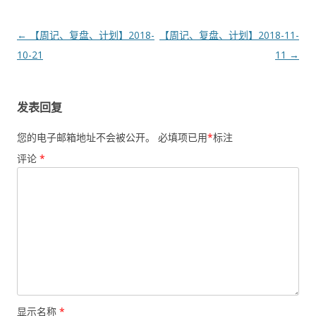
文
←
【周记、复盘、计划】2018-
【周记、复盘、计划】2018-11-
章
10-21
11
→
导
航
发表回复
您的电子邮箱地址不会被公开。
必填项已用
*
标注
评论
*
显示名称
*