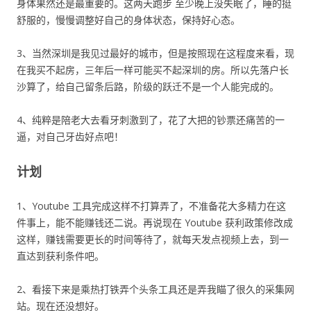
身体果然还是最重要的。这两天跑步 至少晚上没失眠了，睡的挺
舒服的，慢慢调整好自己的身体状态，保持好心态。
3、当然深圳是我见过最好的城市，但是按照现在这程度来看，现
在我买不起房，三年后一样可能买不起深圳的房。所以先落户长
沙算了，给自己留条后路，阶级的跃迁不是一个人能完成的。
4、纯粹是陪老大去看牙刺激到了，花了大把的钞票还痛苦的一
逼，对自己牙齿好点吧！
计划
1、Youtube 工具完成这样不打算弄了，不准备花大多精力在这
件事上，能不能赚钱还二说。再说现在 Youtube 获利政策修改成
这样，赚钱需要更长的时间等待了，就每天发点视频上去，到一
直达到获利条件吧。
2、看接下来是乘热打铁弄个头条工具还是弄我瞄了很久的采集网
站。现在还没想好。