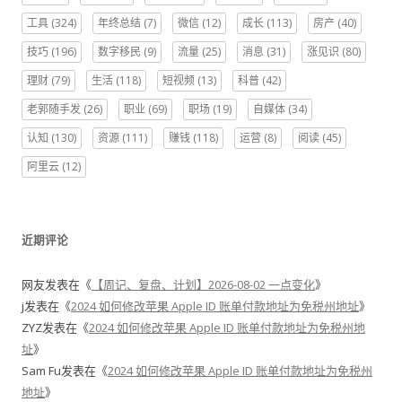
工具
(324)
年终总结
(7)
微信
(12)
成长
(113)
房产
(40)
技巧
(196)
数字移民
(9)
流量
(25)
消息
(31)
涨见识
(80)
理财
(79)
生活
(118)
短视频
(13)
科普
(42)
老郭随手发
(26)
职业
(69)
职场
(19)
自媒体
(34)
认知
(130)
资源
(111)
赚钱
(118)
运营
(8)
阅读
(45)
阿里云
(12)
近期评论
网友
发表在《
【周记、复盘、计划】2026-08-02 一点变化
》
j
发表在《
2024 如何修改苹果 Apple ID 账单付款地址为免税州地址
》
ZYZ
发表在《
2024 如何修改苹果 Apple ID 账单付款地址为免税州地
址
》
Sam Fu
发表在《
2024 如何修改苹果 Apple ID 账单付款地址为免税州
地址
》