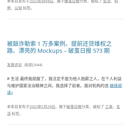
本条目发布于
2023年8月8日
。属于
破茧日报
分类，被贴了
生活
、
科
普
、
认知
标签。
被敲诈勒索 1 万多案例、提前还贷维权之
路、漂亮的 Mockups – 破茧日报 573 期
发表评论
阅读(2644)
# 生活 最终我屈服了，我注定不是为他人抱薪之人，在个人利益
与维护国家法治精神之间，我选择了前者。面对机构的违
继续阅
读»
本条目发布于
2023年5月29日
。属于
破茧日报
分类，被贴了
工具
、
生
活
标签。