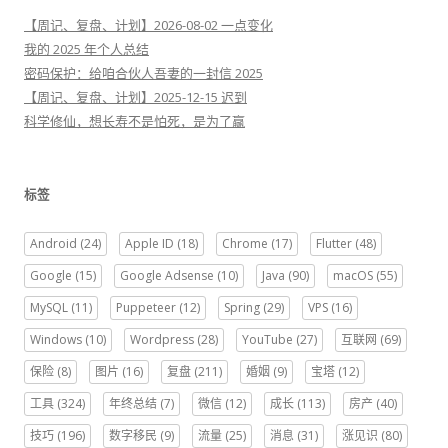
【周记、复盘、计划】2026-08-02 一点变化
我的 2025 年个人总结
密码保护：给咱合伙人吾妻的一封信 2025
【周记、复盘、计划】2025-12-15 迟到
科学修仙，想长寿不是怕死，是为了赢
标签
Android
(24)
Apple ID
(18)
Chrome
(17)
Flutter
(48)
Google
(15)
Google Adsense
(10)
Java
(90)
macOS
(55)
MySQL
(11)
Puppeteer
(12)
Spring
(29)
VPS
(16)
Windows
(10)
Wordpress
(28)
YouTube
(27)
互联网
(69)
保险
(8)
图片
(16)
复盘
(211)
婚姻
(9)
宝塔
(12)
工具
(324)
年终总结
(7)
微信
(12)
成长
(113)
房产
(40)
技巧
(196)
数字移民
(9)
流量
(25)
消息
(31)
涨见识
(80)