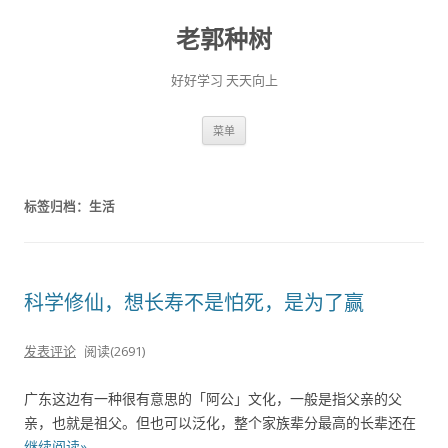
老郭种树
好好学习 天天向上
跳
菜单
至
正
文
标签归档：
生活
科学修仙，想长寿不是怕死，是为了赢
发表评论
阅读(2691)
广东这边有一种很有意思的「阿公」文化，一般是指父亲的父
亲，也就是祖父。但也可以泛化，整个家族辈分最高的长辈还在
继续阅读»