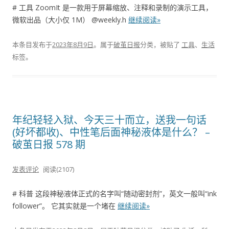
# 工具 ZoomIt 是一款用于屏幕缩放、注释和录制的演示工具，
微软出品（大小仅 1M） @weekly.h
继续阅读»
本条目发布于
2023年8月9日
。属于
破茧日报
分类，被贴了
工具
、
生活
标签。
年纪轻轻入狱、今天三十而立，送我一句话
(好坏都收)、中性笔后面神秘液体是什么？ –
破茧日报 578 期
发表评论
阅读(2107)
# 科普 这段神秘液体正式的名字叫“随动密封剂”，英文一般叫“ink
follower”。 它其实就是一个堵在
继续阅读»