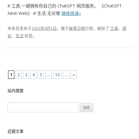
# 工具 一键拥有你自己的 ChatGPT 网页服务。 《ChatGPT-
Next-Web》 # 生活 无论哪
继续阅读»
本条目发布于
2023年4月3日
。属于
破茧日报
分类，被贴了
工具
、
成
长
、
生活
标签。
文
1
2
3
4
5
...
10
...
»
章
站内搜索
导
航
搜
索
：
近期文章