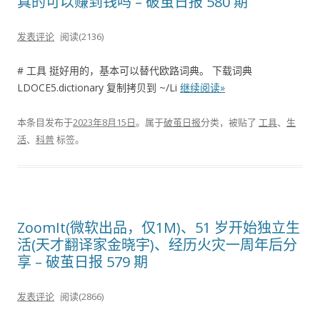
真的可以赚到钱吗 – 破茧日报 580 期
发表评论
阅读(2136)
# 工具 挺好用的，基本可以替代欧路词典。 下载词典
LDOCE5.dictionary 复制拷贝到 ~/Li
继续阅读»
本条目发布于
2023年8月15日
。属于
破茧日报
分类，被贴了
工具
、
生
活
、
科普
标签。
ZoomIt(微软出品，仅1M)、51 岁开始独立生
活(天才翻译家金晓宇)、经历火灾一周年后分
享 – 破茧日报 579 期
发表评论
阅读(2866)