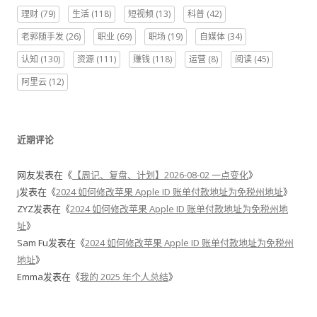
理财
(79)
生活
(118)
短视频
(13)
科普
(42)
老郭随手发
(26)
职业
(69)
职场
(19)
自媒体
(34)
认知
(130)
资源
(111)
赚钱
(118)
运营
(8)
阅读
(45)
阿里云
(12)
近期评论
网友
发表在《
【周记、复盘、计划】2026-08-02 一点变化
》
j
发表在《
2024 如何修改苹果 Apple ID 账单付款地址为免税州地址
》
ZYZ
发表在《
2024 如何修改苹果 Apple ID 账单付款地址为免税州地
址
》
Sam Fu
发表在《
2024 如何修改苹果 Apple ID 账单付款地址为免税州
地址
》
Emma
发表在《
我的 2025 年个人总结
》