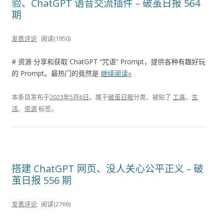
验、ChatGPT 语音交流插件 – 破茧日报 564
期
发表评论
阅读(1950)
# 资源 分享和获取 ChatGPT “咒语” Prompt，提供各种有趣好玩
的 Prompt。最热门的竟然是
继续阅读»
本条目发布于
2023年5月6日
。属于
破茧日报
分类，被贴了
工具
、
生
活
、
资源
标签。
搭建 ChatGPT 网页、没人关心公平正义 – 破
茧日报 556 期
发表评论
阅读(2766)