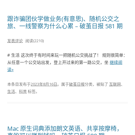
跟诈骗团伙学做业务(有意思)、随机公交之
旅、一线警察为什么心累 – 破茧日报 581 期
发表评论
阅读(2210)
# 生活 这次终于有时间来玩一把随机公交挑战了！ 规则很简单：
从任意一个公交站出发，登上开过来的第一路公交，坐
继续阅
读»
本条目发布于
2023年8月16日
。属于
破茧日报
分类，被贴了
互联网
、
生活
、
科普
标签。
Mac 原生词典添加朗文英语、共享按摩椅，