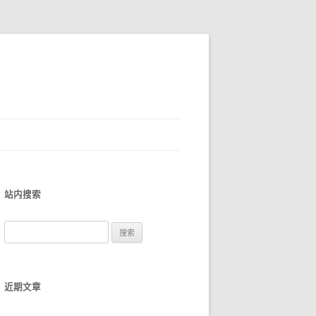
站内搜索
搜
索
：
近期文章