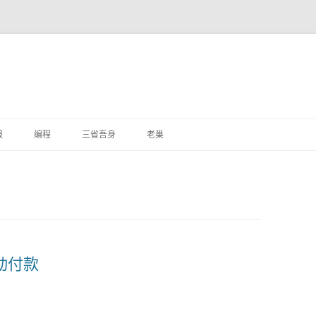
跳
至
报
编程
三省吾身
老巢
正
文
自动付款