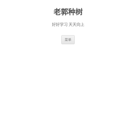
老郭种树
好好学习 天天向上
跳
菜单
至
正
文