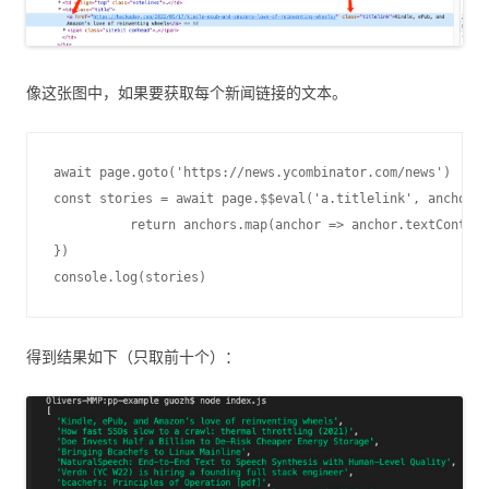
像这张图中，如果要获取每个新闻链接的文本。
await page.goto('https://news.ycombinator.com/news')

const stories = await page.$$eval('a.titlelink', anchors 
          return anchors.map(anchor => anchor.textContent
})

得到结果如下（只取前十个）：