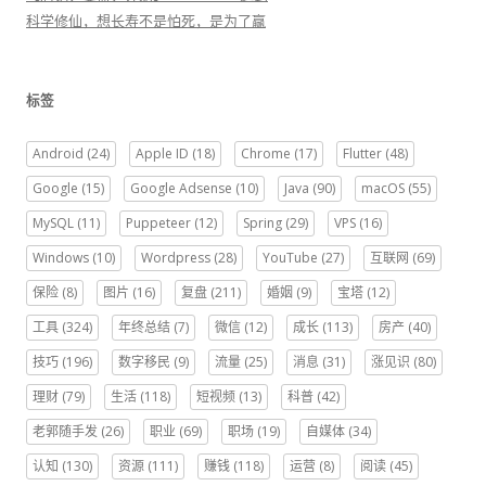
科学修仙，想长寿不是怕死，是为了赢
标签
Android
(24)
Apple ID
(18)
Chrome
(17)
Flutter
(48)
Google
(15)
Google Adsense
(10)
Java
(90)
macOS
(55)
MySQL
(11)
Puppeteer
(12)
Spring
(29)
VPS
(16)
Windows
(10)
Wordpress
(28)
YouTube
(27)
互联网
(69)
保险
(8)
图片
(16)
复盘
(211)
婚姻
(9)
宝塔
(12)
工具
(324)
年终总结
(7)
微信
(12)
成长
(113)
房产
(40)
技巧
(196)
数字移民
(9)
流量
(25)
消息
(31)
涨见识
(80)
理财
(79)
生活
(118)
短视频
(13)
科普
(42)
老郭随手发
(26)
职业
(69)
职场
(19)
自媒体
(34)
认知
(130)
资源
(111)
赚钱
(118)
运营
(8)
阅读
(45)