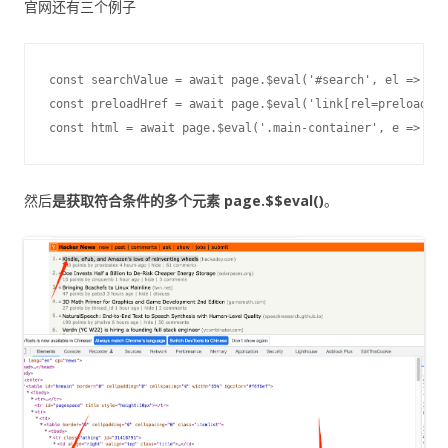
官网还有三个例子
const searchValue = await page.$eval('#search', el => el.
const preloadHref = await page.$eval('link[rel=preload]',
然后
是获取符合条件的多个元素 page.$$eval()
。