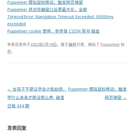
Puppeteer 模拟鼠标移动，触发网页弹窗
Puppeteer 将浏览器窗口设置最大化，全屏
TimeoutError: Navigation Timeout Exceeded: 30000ms
exceeded
Puppeteer cookie 使用，免登录 CSDN 简书 掘金
本条目发布于
2022年5月18日
。属于
编程
分类，被贴了
Puppeteer
标
签。
文
←
女孩子不建议学会计和幼师，
Puppeteer 模拟鼠标移动，触发
章
学什么未来才能没那么卷- 破茧
网页弹窗
→
导
日报 434 期
航
发表回复