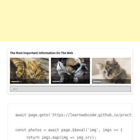
await page.goto('https://learnwebcode.github.io/practice-
const photos = await page.$$eval('img', imgs => {

     return imgs.map(img => img.src);
