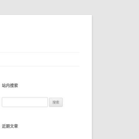
站内搜索
搜
索
：
近期文章