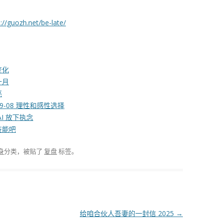
://guozh.net/be-late/
变化
十月
亮
9-08 理性和感性选择
AI 放下执念
技能吧
身
分类，被贴了
复盘
标签。
给咱合伙人吾妻的一封信 2025
→