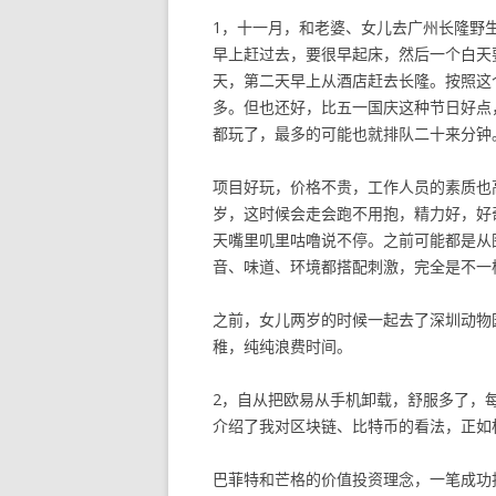
1，十一月，和老婆、女儿去广州长隆野
早上赶过去，要很早起床，然后一个白天
天，第二天早上从酒店赶去长隆。按照这
多。但也还好，比五一国庆这种节日好点
都玩了，最多的可能也就排队二十来分钟
项目好玩，价格不贵，工作人员的素质也
岁，这时候会走会跑不用抱，精力好，好
天嘴里叽里咕噜说不停。之前可能都是从
音、味道、环境都搭配刺激，完全是不一
之前，女儿两岁的时候一起去了深圳动物
稚，纯纯浪费时间。
2，自从把欧易从手机卸载，舒服多了，
介绍了我对区块链、比特币的看法，正如
巴菲特和芒格的价值投资理念，一笔成功投