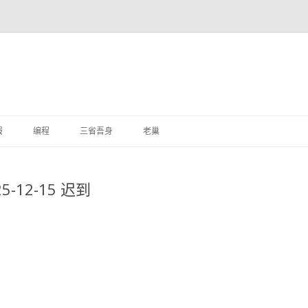
跳
至
报
编程
三省吾身
老巢
正
文
12-15 迟到