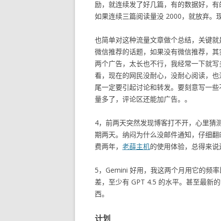
励，就连续发了好几篇，有的数据好，有
如果连续三篇阅读量没 2000，就放弃
也简单对这种流量文章做个总结，关键就
微信推荐的话题，如果没有微信推荐，其实压根
两个广告，太长也不行，我经常一下就写
看，现在的网民没耐心，没耐心阅读，也
尾一定要引起讨论和转发。要刻意写一些
量多了，评论区还能加广告。。
4，前两天突然发现博客打不开，心里猜
期两天。纳闷为什么没邮件通知，仔细翻
费两年，
老薛主机
的使用体验，总得来说
5，Gemini 好用，我这两个月用它的频率
差，至少有 GPT 4.5 的水平。甚至最
西。
计划