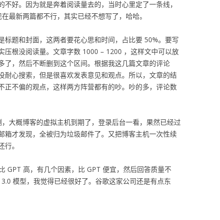
的不好。因为就是奔着阅读量去的，当时心里定了一条线，
。现在最新两篇都不行，其实已经不想写了，哈哈。
是标题和封面，这两者要花心思和时间，占比要 50%。要写
没阅读量。文章字数 1000 – 1200 ，这样文中可以放
多了，然后不断删到这个区间。根据我这几篇文章的评论
没耐心搜索，但是很喜欢发表意见和观点。所以，文章的结
不正不偏的观点，这样两方阵营都有的吵。吵的多，评论数
测，大概博客的虚拟主机到期了，登录后台一看，果然已经过
邮箱才发现，全被归为垃圾邮件了。又把博客主机一次性续
还行。
比 GPT 高，有几个因素，比 GPT 便宜，然后回答质量不
新的 3.0 模型，我觉得已经很好了。谷歌这家公司还是有点东