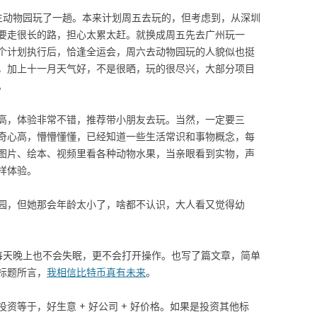
生动物园玩了一趟。本来计划周五去玩的，但考虑到，从深圳
要走很长的路，担心太累太赶。就换成周五先去广州玩一
个计划执行后，恰逢全运会，周六去动物园玩的人貌似也挺
，加上十一月天气好，不是很晒，玩的很尽兴，大部分项目
。
高，体验非常不错，推荐带小朋友去玩。当然，一定要三
奇心高，懵懵懂懂，已经知道一些生活常识和事物概念，每
图片、绘本、视频里看各种动物水果，当亲眼看到实物，声
样体验。
园，但她那会年龄太小了，啥都不认识，大人看又觉得幼
每天晚上也不会失眠，更不会打开操作。也写了篇文章，简单
标题所言，
我相信比特币真有未来
。
资等于，好生意 + 好公司 + 好价格。如果是投资其他标