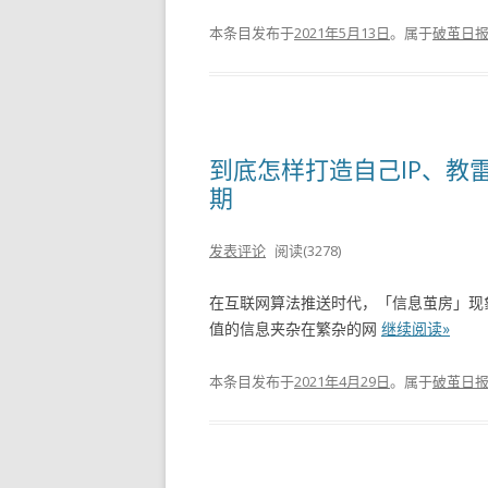
本条目发布于
2021年5月13日
。属于
破茧日
到底怎样打造自己IP​、教雷
期
发表评论
阅读(3278)
在互联网算法推送时代，「信息茧房」现
值的信息夹杂在繁杂的网
继续阅读»
本条目发布于
2021年4月29日
。属于
破茧日