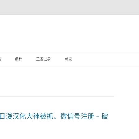
跳
至
报
编程
三省吾身
老巢
正
文
、日漫汉化大神被抓、微信号注册 – 破