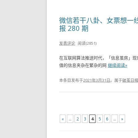
微信若干八卦、女票想一线
报 280 期
发表评论
阅读(2851)
在互联网算法推送时代，「信息茧房」现
值的信息夹杂在繁杂的网
继续阅读»
本条目发布于
2021年3月31日
。属于
破茧日
文
«
...
2
3
4
5
6
...
»
章
导