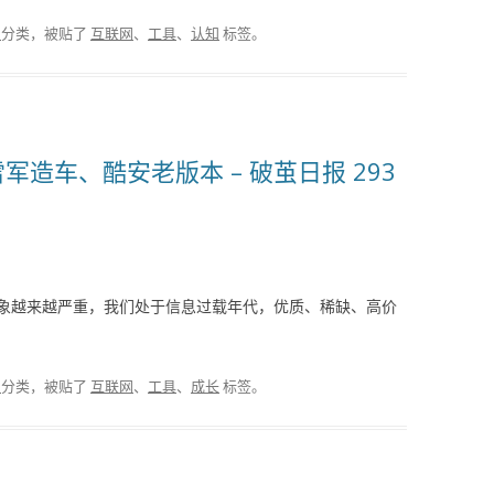
报
分类，被贴了
互联网
、
工具
、
认知
标签。
军造车、酷安老版本 – 破茧日报 293
象越来越严重，我们处于信息过载年代，优质、稀缺、高价
报
分类，被贴了
互联网
、
工具
、
成长
标签。