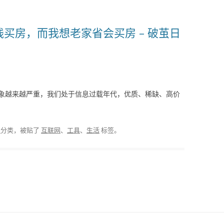
买房，而我想老家省会买房 – 破茧日
象越来越严重，我们处于信息过载年代，优质、稀缺、高价
报
分类，被贴了
互联网
、
工具
、
生活
标签。