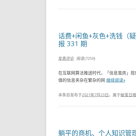
话费+闲鱼+灰色+洗钱（疑
报 331 期
发表评论
阅读(7250)
在互联网算法推送时代，「信息茧房」现
值的信息夹杂在繁杂的网
继续阅读»
本条目发布于
2021年7月23日
。属于
破茧日
躺平的商机、个人知识管理体