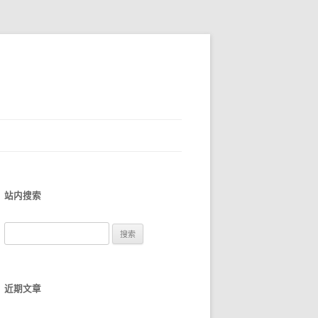
站内搜索
搜
索
：
近期文章