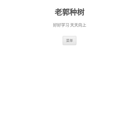
老郭种树
好好学习 天天向上
跳
菜单
至
正
文