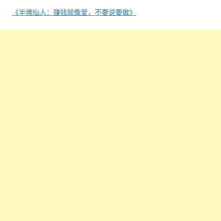
《半佛仙人：赚钱就像爱，不要说要做》