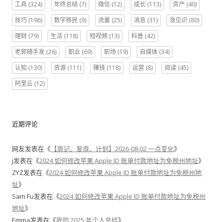
工具
(324)
年终总结
(7)
微信
(12)
成长
(113)
房产
(40)
技巧
(196)
数字移民
(9)
流量
(25)
消息
(31)
涨见识
(80)
理财
(79)
生活
(118)
短视频
(13)
科普
(42)
老郭随手发
(26)
职业
(69)
职场
(19)
自媒体
(34)
认知
(130)
资源
(111)
赚钱
(118)
运营
(8)
阅读
(45)
阿里云
(12)
近期评论
网友
发表在《
【周记、复盘、计划】2026-08-02 一点变化
》
j
发表在《
2024 如何修改苹果 Apple ID 账单付款地址为免税州地址
》
ZYZ
发表在《
2024 如何修改苹果 Apple ID 账单付款地址为免税州地
址
》
Sam Fu
发表在《
2024 如何修改苹果 Apple ID 账单付款地址为免税州
地址
》
Emma
发表在《
我的 2025 年个人总结
》