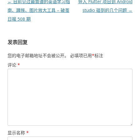
文
←
目前见过最靠谱的英语学习指
导入 Flutter 项目到 Android
章
南、蹲族、图片放大工具 – 破茧
studio 碰到的几个问题
→
导
日报 508 期
航
发表回复
您的电子邮箱地址不会被公开。
必填项已用
*
标注
评论
*
显示名称
*