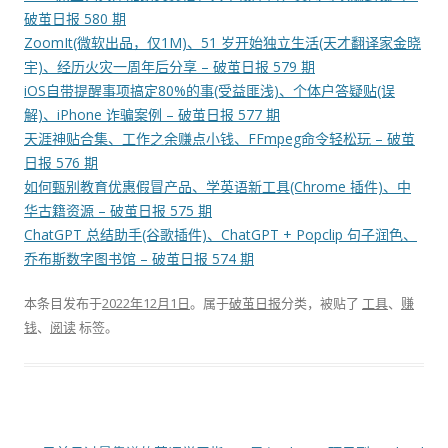
破茧日报 580 期
ZoomIt(微软出品，仅1M)、51 岁开始独立生活(天才翻译家金晓
宇)、经历火灾一周年后分享 – 破茧日报 579 期
iOS自带提醒事项搞定80%的事(受益匪浅)、个体户答疑贴(误
解)、iPhone 诈骗案例 – 破茧日报 577 期
天涯神贴合集、工作之余赚点小钱、FFmpeg命令轻松玩 – 破茧
日报 576 期
如何甄别教育优惠假冒产品、学英语新工具(Chrome 插件)、中
华古籍资源 – 破茧日报 575 期
ChatGPT 总结助手(谷歌插件)、ChatGPT + Popclip 句子润色、
乔布斯数字图书馆 – 破茧日报 574 期
本条目发布于
2022年12月1日
。属于
破茧日报
分类，被贴了
工具
、
赚
钱
、
阅读
标签。