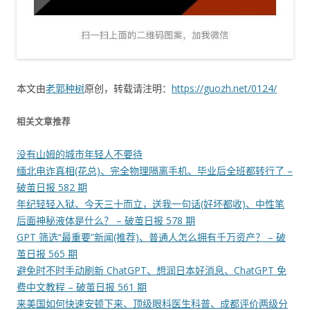
本文由
老郭种树
原创，转载请注明：
https://guozh.net/0124/
相关文章推荐
没有山姆的城市年轻人不要待
缅北电诈真相(花总)、完全物理隔离手机、毕业后全班都转行了 –
破茧日报 582 期
年纪轻轻入狱、今天三十而立，送我一句话(好坏都收)、中性笔
后面神秘液体是什么？ – 破茧日报 578 期
GPT 筛选“最重要”新闻(推荐)、普通人怎么拥有千万资产？ – 破
茧日报 565 期
避免时不时手动刷新 ChatGPT、想润日本好消息、ChatGPT 免
费中文教程 – 破茧日报 561 期
来美国如何快速安顿下来、顶级眼科医生科普、成都评价两级分