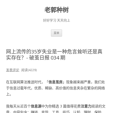
老郭种树
好好学习 天天向上
跳
菜单
至
正
文
网上流传的35岁失业是一种危言耸听还是真
实存在？- 破茧日报 034 期
发表评论
阅读(4229)
在互联网算法推送时代，「
信息茧房
」现象越来越严重，我们处
于信息过载年代，优质、稀缺、高价值的信息夹杂在繁杂的网络
上。
我每天从近百个
信息源
中为你精选 3 篇值得花费
注意力
阅读的文
章，内容包含：赚钱、变现、工具、技巧、认知、理财、保险、