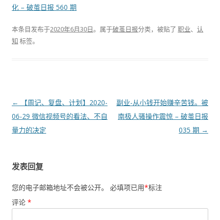
化 – 破茧日报 560 期
本条目发布于
2020年6月30日
。属于
破茧日报
分类，被贴了
职业
、
认
知
标签。
文
←
【周记、复盘、计划】2020-
副业-从小钱开始赚辛苦钱。被
章
06-29 微信视频号的看法、不自
南极人骚操作震惊 – 破茧日报
导
量力的决定
035 期
→
航
发表回复
您的电子邮箱地址不会被公开。
必填项已用
*
标注
评论
*