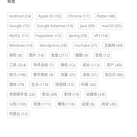
标签
Android
(24)
Apple ID
(18)
Chrome
(17)
Flutter
(48)
Google
(15)
Google Adsense
(10)
Java
(90)
macOS
(55)
MySQL
(11)
Puppeteer
(12)
Spring
(29)
VPS
(16)
Windows
(10)
Wordpress
(28)
YouTube
(27)
互联网
(69)
保险
(8)
图片
(16)
复盘
(211)
婚姻
(9)
宝塔
(12)
工具
(324)
年终总结
(7)
微信
(12)
成长
(113)
房产
(40)
技巧
(196)
数字移民
(9)
流量
(25)
消息
(31)
涨见识
(80)
理财
(79)
生活
(118)
短视频
(13)
科普
(42)
老郭随手发
(26)
职业
(69)
职场
(19)
自媒体
(34)
认知
(130)
资源
(111)
赚钱
(118)
运营
(8)
阅读
(45)
阿里云
(12)