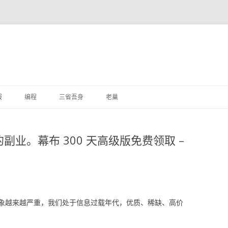
跳
至
报
编程
三省吾身
老巢
正
文
业。幕布 300 天高级版免费领取 –
象越来越严重，我们处于信息过载年代，优质、稀缺、高价