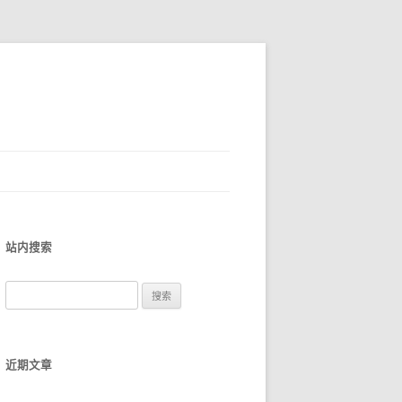
站内搜索
搜
索
：
近期文章