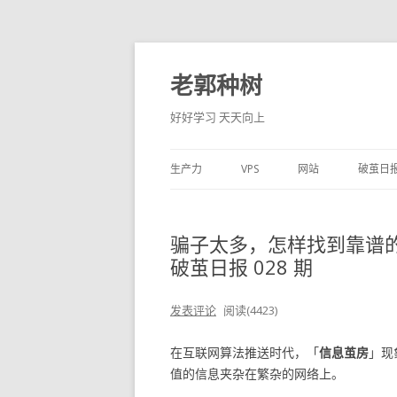
老郭种树
好好学习 天天向上
生产力
VPS
网站
破茧日
骗子太多，怎样找到靠谱的副
破茧日报 028 期
发表评论
阅读(4423)
在互联网算法推送时代，「
信息茧房
」现
值的信息夹杂在繁杂的网络上。