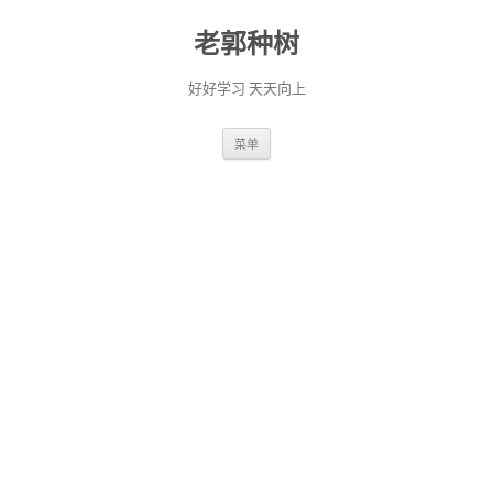
老郭种树
好好学习 天天向上
跳
菜单
至
正
文