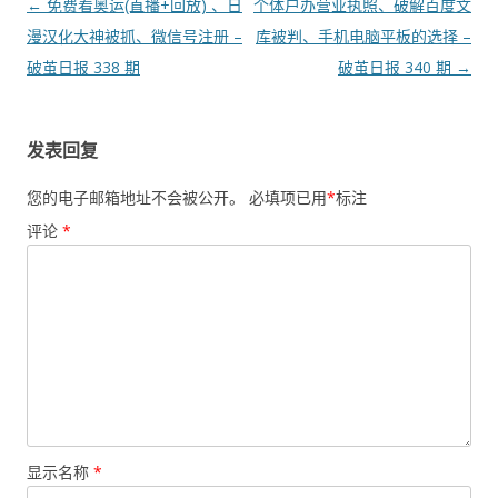
文
←
免费看奥运(直播+回放) 、日
个体户办营业执照、破解百度文
章
漫汉化大神被抓、微信号注册 –
库被判、手机电脑平板的选择 –
导
破茧日报 338 期
破茧日报 340 期
→
航
发表回复
您的电子邮箱地址不会被公开。
必填项已用
*
标注
评论
*
显示名称
*