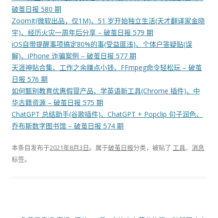
破茧日报 580 期
ZoomIt(微软出品，仅1M)、51 岁开始独立生活(天才翻译家金晓
宇)、经历火灾一周年后分享 – 破茧日报 579 期
iOS自带提醒事项搞定80%的事(受益匪浅)、个体户答疑贴(误
解)、iPhone 诈骗案例 – 破茧日报 577 期
天涯神贴合集、工作之余赚点小钱、FFmpeg命令轻松玩 – 破茧
日报 576 期
如何甄别教育优惠假冒产品、学英语新工具(Chrome 插件)、中
华古籍资源 – 破茧日报 575 期
ChatGPT 总结助手(谷歌插件)、ChatGPT + Popclip 句子润色、
乔布斯数字图书馆 – 破茧日报 574 期
本条目发布于
2021年8月3日
。属于
破茧日报
分类，被贴了
工具
、
消息
标签。