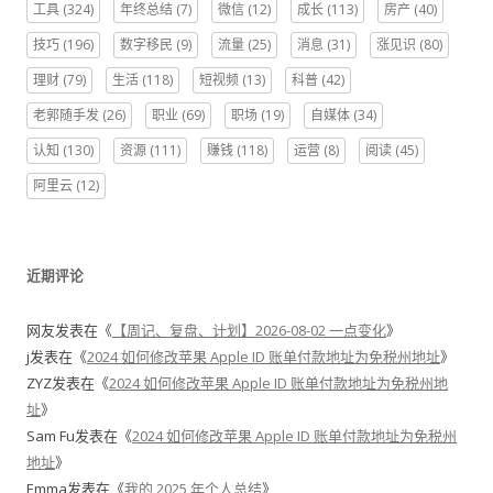
工具
(324)
年终总结
(7)
微信
(12)
成长
(113)
房产
(40)
技巧
(196)
数字移民
(9)
流量
(25)
消息
(31)
涨见识
(80)
理财
(79)
生活
(118)
短视频
(13)
科普
(42)
老郭随手发
(26)
职业
(69)
职场
(19)
自媒体
(34)
认知
(130)
资源
(111)
赚钱
(118)
运营
(8)
阅读
(45)
阿里云
(12)
近期评论
网友
发表在《
【周记、复盘、计划】2026-08-02 一点变化
》
j
发表在《
2024 如何修改苹果 Apple ID 账单付款地址为免税州地址
》
ZYZ
发表在《
2024 如何修改苹果 Apple ID 账单付款地址为免税州地
址
》
Sam Fu
发表在《
2024 如何修改苹果 Apple ID 账单付款地址为免税州
地址
》
Emma
发表在《
我的 2025 年个人总结
》