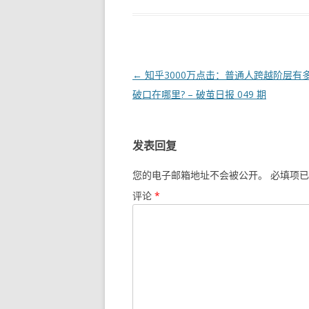
文
←
知乎3000万点击：普通人跨越阶层有
章
破口在哪里? – 破茧日报 049 期
导
航
发表回复
您的电子邮箱地址不会被公开。
必填项已
评论
*