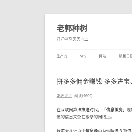
老郭种树
好好学习 天天向上
生产力
VPS
网站
破茧日
拼多多佣金赚钱-多多进宝、门
发表评论
阅读(4609)
在互联网算法推送时代，「
信息茧房
」现
值的信息夹杂在繁杂的网络上。
我每天从近百个
信息源
中为你精选 3 篇