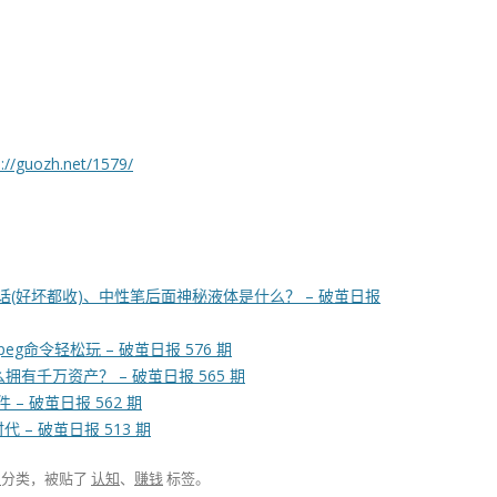
s://guozh.net/1579/
(好坏都收)、中性笔后面神秘液体是什么？ – 破茧日报
命令轻松玩 – 破茧日报 576 期
拥有千万资产？ – 破茧日报 565 期
 破茧日报 562 期
– 破茧日报 513 期
报
分类，被贴了
认知
、
赚钱
标签。