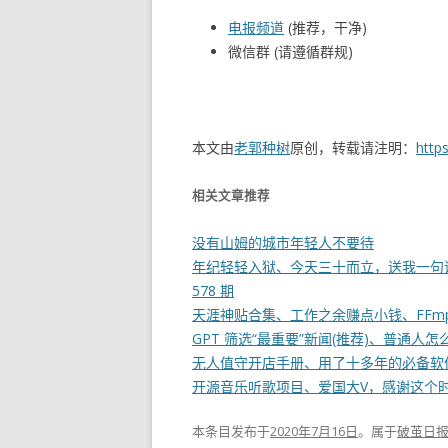
电报频道
(推荐，干净)
微信群 (请遵循群规)
本文由
老郭种树
原创，转载请注明：
http
相关文章推荐
没有山姆的城市年轻人不要待
年纪轻轻入狱、今天三十而立，送我一句话
578 期
天涯神贴合集、工作之余赚点小钱、FFmpeg
GPT 筛选“最重要”新闻(推荐)、普通人怎么
无人值守开店手册、用了十多年的必备软件 –
开源音乐听歌项目、爱国大V，感谢这个时代 
本条目发布于
2020年7月16日
。属于
破茧日