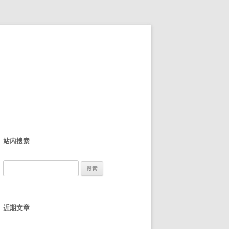
站内搜索
搜
索
：
近期文章