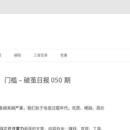
跳
至
报
编程
三省吾身
老巢
正
文
槛 – 破茧日报 050 期
象越来越严重，我们处于信息过载年代，优质、稀缺、高价
值得花费
注意力
阅读的文章，内容包含：赚钱、变现、工具、