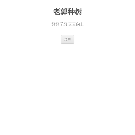
老郭种树
好好学习 天天向上
跳
菜单
至
正
文