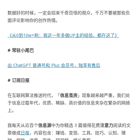
数据好的时候，一定会招来千奇百怪的观众，千万不要被那些负
面评论影响你的创作热情。
《从0到10w+粉：我这一年多做UP主的经验，都在这了》
# 常驻小尾巴
出 ChatGPT 普通号和 Plus 会员号，独享有售后
# 订阅日报
在互联网算法推送时代，「
信息茧房
」现象越来越严重，我们处
于信息过载年代，优质、稀缺、高价值的信息夹杂在繁杂的网络
上。
我每天从近百个
信息源
中为你精选 3 篇值得花费
注意力
阅读的文
章做成
日报
，内容包含：赚钱、变现、工具、技巧、认知、理