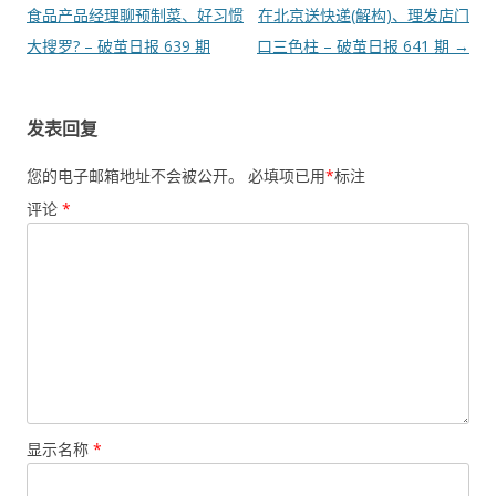
章
食品产品经理聊预制菜、好习惯
在北京送快递(解构)、理发店门
导
大搜罗? – 破茧日报 639 期
口三色柱 – 破茧日报 641 期
→
航
发表回复
您的电子邮箱地址不会被公开。
必填项已用
*
标注
评论
*
显示名称
*