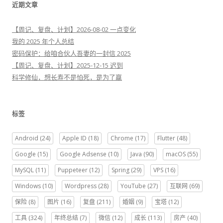
近期文章
【周记、复盘、计划】2026-08-02 一点变化
我的 2025 年个人总结
密码保护：给咱合伙人吾妻的一封信 2025
【周记、复盘、计划】2025-12-15 迟到
科学修仙，想长寿不是怕死，是为了赢
标签
Android
(24)
Apple ID
(18)
Chrome
(17)
Flutter
(48)
Google
(15)
Google Adsense
(10)
Java
(90)
macOS
(55)
MySQL
(11)
Puppeteer
(12)
Spring
(29)
VPS
(16)
Windows
(10)
Wordpress
(28)
YouTube
(27)
互联网
(69)
保险
(8)
图片
(16)
复盘
(211)
婚姻
(9)
宝塔
(12)
工具
(324)
年终总结
(7)
微信
(12)
成长
(113)
房产
(40)