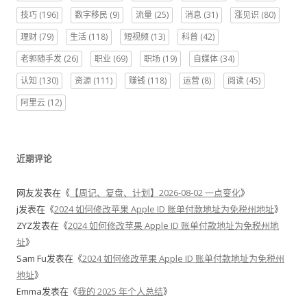
技巧
(196)
数字移民
(9)
流量
(25)
消息
(31)
涨见识
(80)
理财
(79)
生活
(118)
短视频
(13)
科普
(42)
老郭随手发
(26)
职业
(69)
职场
(19)
自媒体
(34)
认知
(130)
资源
(111)
赚钱
(118)
运营
(8)
阅读
(45)
阿里云
(12)
近期评论
网友
发表在《
【周记、复盘、计划】2026-08-02 一点变化
》
j
发表在《
2024 如何修改苹果 Apple ID 账单付款地址为免税州地址
》
ZYZ
发表在《
2024 如何修改苹果 Apple ID 账单付款地址为免税州地
址
》
Sam Fu
发表在《
2024 如何修改苹果 Apple ID 账单付款地址为免税州
地址
》
Emma
发表在《
我的 2025 年个人总结
》