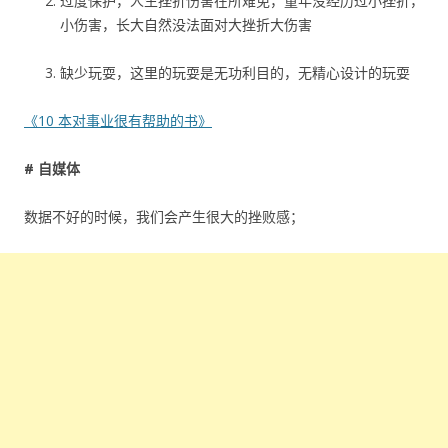
过度保护，人生挫折伤害在所难免，童年没经历过小挫折，
小伤害，长大自然没法面对大挫折大伤害
缺少玩耍，这里的玩耍是无功利目的，无精心设计的玩耍
《10 本对事业很有帮助的书》
# 自媒体
数据不好的时候，我们会产生很大的挫败感；