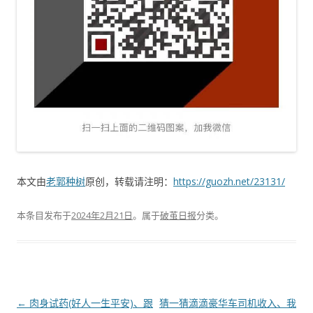
本文由
老郭种树
原创，转载请注明：
https://guozh.net/23131/
本条目发布于
2024年2月21日
。属于
破茧日报
分类。
文
←
肉身试药(好人一生平安)、跟
猜一猜滴滴豪华车司机收入、我