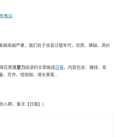
独享有售后
象越来越严重，我们处于信息过载年代，优质、稀缺、高价
值得花费
注意力
阅读的文章做成
日报
，内容包含：赚钱、变
量、写作、短视频、增长黑客…
拉你入群，备注【日报】)