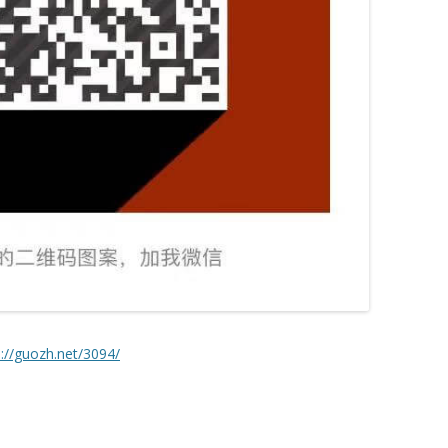
s://guozh.net/3094/