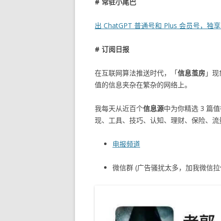
# 常驻小尾巴
出 ChatGPT 普通号和 Plus 会员号，
# 订阅日报
在互联网算法推送时代，「
信息茧房
」现
值的信息夹杂在繁杂的网络上。
我每天从近百个
信息源
中为你精选 3 篇
现、工具、技巧、认知、理财、保险、流
电报频道
微信群 (广告骚扰太多，加我微信