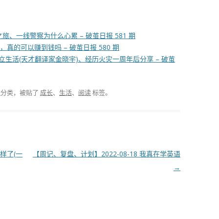
、一线警察为什么心累 – 破茧日报 581 期
真的可以赚到钱吗 – 破茧日报 580 期
始独立生活(天才翻译家金晓宇)、经历火灾一周年后分享 – 破茧
报
分类，被贴了
成长
、
生活
、
阅读
标签。
样了(一
【周记、复盘、计划】2022-08-18 我真在学英语
→