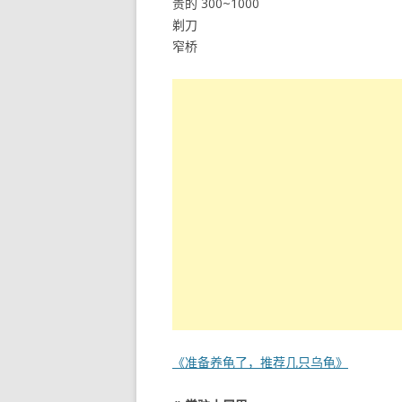
贵的 300~1000
剃刀
窄桥
《准备养龟了，推荐几只乌龟》