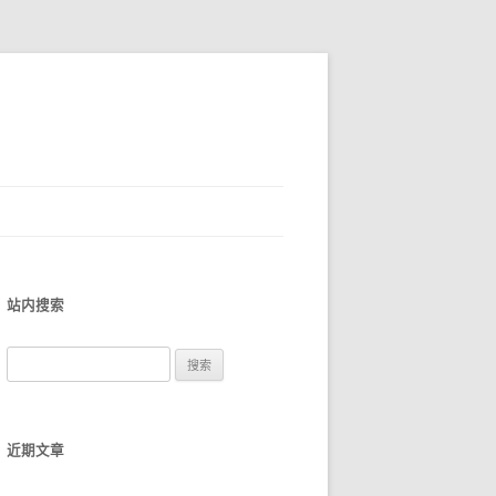
站内搜索
搜
索
：
近期文章