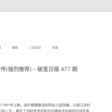
跳
至
报
编程
三省吾身
老巢
正
文
强烈推荐) – 破茧日报 477 期
1981年上映。该片根据鲁迅的同名小说改编，以浙江农村
Q的一生，揭示了当时贫苦农民在封建地主阶级的压迫及思