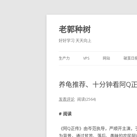
老郭种树
好好学习 天天向上
生产力
VPS
网站
破茧日
养龟推荐、十分钟看阿Q正传(
发表评论
阅读(2564)
# 阅读
《阿Q正传》由岑范执导，严顺开主演，于
为背景，通过贫苦、落后、愚昧的农民阿