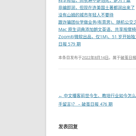
科学修仙，想长寿不是怕死，是为了赢
非编即润，但现在连美国土著都润出来了
没有山姆的城市年轻人不要待
跟诈骗团伙学做业务(有意思)、随机公交之旅
Mac 原生词典添加朗文英语、共享按摩椅，
ZoomIt(微软出品，仅1M)、51 岁开
日报 579 期
本条目发布于
2022年8月14日
。属于
破茧日
文
←
中文播客前世今生、教培行业如今怎么
章
手留言)？ – 破茧日报 476 期
导
航
发表回复