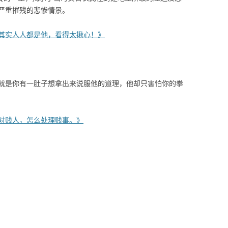
严重摧残的悲惨情景。
其实人人都是他，看得太揪心！》
就是你有一肚子想拿出来说服他的道理，他却只害怕你的拳
对贱人，怎么处理贱事。》