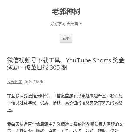
老郭种树
好好学习 天天向上
跳
菜单
至
正
文
微信视频号下载工具、YouTube Shorts 奖金
激励 – 破茧日报 305 期
发表评论
阅读(3844)
在互联网算法推送时代，「
信息茧房
」现象越来越严重，我们处
于信息过载年代，优质、稀缺、高价值的信息夹杂在繁杂的网络
上。
我每天从近百个
信息源
中为你精选 3 篇值得花费
注意力
阅读的文
章，内容包含：赚钱、变现、工具、技巧、认知、理财、保险、