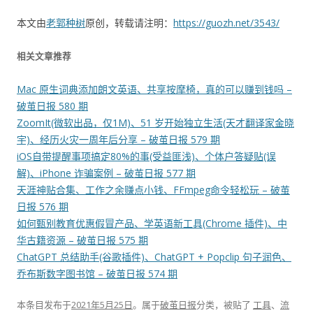
本文由
老郭种树
原创，转载请注明：
https://guozh.net/3543/
相关文章推荐
Mac 原生词典添加朗文英语、共享按摩椅，真的可以赚到钱吗 –
破茧日报 580 期
ZoomIt(微软出品，仅1M)、51 岁开始独立生活(天才翻译家金晓
宇)、经历火灾一周年后分享 – 破茧日报 579 期
iOS自带提醒事项搞定80%的事(受益匪浅)、个体户答疑贴(误
解)、iPhone 诈骗案例 – 破茧日报 577 期
天涯神贴合集、工作之余赚点小钱、FFmpeg命令轻松玩 – 破茧
日报 576 期
如何甄别教育优惠假冒产品、学英语新工具(Chrome 插件)、中
华古籍资源 – 破茧日报 575 期
ChatGPT 总结助手(谷歌插件)、ChatGPT + Popclip 句子润色、
乔布斯数字图书馆 – 破茧日报 574 期
本条目发布于
2021年5月25日
。属于
破茧日报
分类，被贴了
工具
、
流