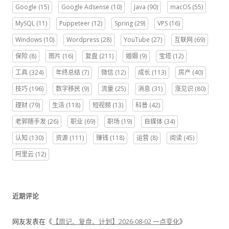
Google
(15)
Google Adsense
(10)
Java
(90)
macOS
(55)
MySQL
(11)
Puppeteer
(12)
Spring
(29)
VPS
(16)
Windows
(10)
Wordpress
(28)
YouTube
(27)
互联网
(69)
保险
(8)
图片
(16)
复盘
(211)
婚姻
(9)
宝塔
(12)
工具
(324)
年终总结
(7)
微信
(12)
成长
(113)
房产
(40)
技巧
(196)
数字移民
(9)
流量
(25)
消息
(31)
涨见识
(80)
理财
(79)
生活
(118)
短视频
(13)
科普
(42)
老郭随手发
(26)
职业
(69)
职场
(19)
自媒体
(34)
认知
(130)
资源
(111)
赚钱
(118)
运营
(8)
阅读
(45)
阿里云
(12)
近期评论
网友
发表在《
【周记、复盘、计划】2026-08-02 一点变化
》