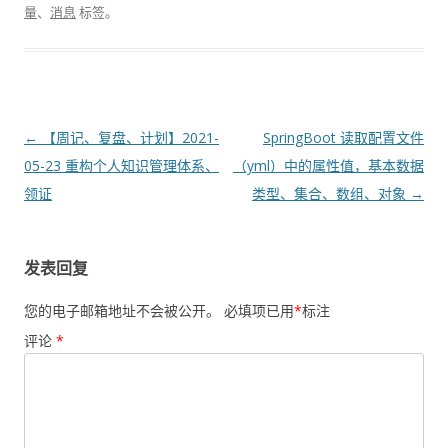
量
、
消息
标签。
文
←
【周记、复盘、计划】2021-
SpringBoot 读取配置文件
章
05-23 重构个人知识管理体系、
（yml）中的属性值，基本数据
导
领证
类型、集合、数组、对象
→
航
发表回复
您的电子邮箱地址不会被公开。
必填项已用
*
标注
评论
*