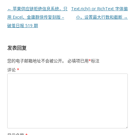
文
←
苹果供应链拒绝信息系统，只
Text.rich() or RichText 字体偏
章
用 Excel、金庸群侠传复刻版 –
小，设置最大行数和截断
→
导
破茧日报 519 期
航
发表回复
您的电子邮箱地址不会被公开。
必填项已用
*
标注
评论
*