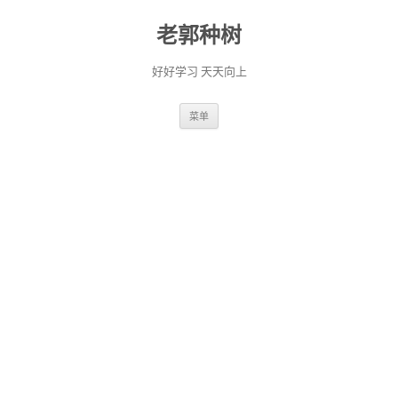
老郭种树
好好学习 天天向上
跳
菜单
至
正
文