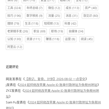
保险
(8)
图片
(16)
复盘
(211)
婚姻
(9)
宝塔
(12)
工具
(324)
年终总结
(7)
微信
(12)
成长
(113)
房产
(40)
技巧
(196)
数字移民
(9)
流量
(25)
消息
(31)
涨见识
(80)
理财
(79)
生活
(118)
短视频
(13)
科普
(42)
老郭随手发
(26)
职业
(69)
职场
(19)
自媒体
(34)
认知
(130)
资源
(111)
赚钱
(118)
运营
(8)
阅读
(45)
阿里云
(12)
近期评论
网友
发表在《
【周记、复盘、计划】2026-08-02 一点变化
》
j
发表在《
2024 如何修改苹果 Apple ID 账单付款地址为免税州地址
》
ZYZ
发表在《
2024 如何修改苹果 Apple ID 账单付款地址为免税州地
址
》
Sam Fu
发表在《
2024 如何修改苹果 Apple ID 账单付款地址为免税州
地址
》