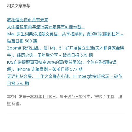
相关文章推荐
我相信比特币真有未来
大牛猫说前两年流行美元定存有可能亏钱…
Mac 原生词典添加朗文英语、共享按摩椅，真的可以赚到钱吗 –
破茧日报 580 期
ZoomIt(微软出品，仅1M)、51 岁开始独立生活(天才翻译家金晓
宇)、经历火灾一周年后分享 – 破茧日报 579 期
iOS自带提醒事项搞定80%的事(受益匪浅)、个体户答疑贴(误
解)、iPhone 诈骗案例 – 破茧日报 577 期
天涯神贴合集、工作之余赚点小钱、FFmpeg命令轻松玩 – 破茧
日报 576 期
本条目发布于
2023年1月10日
。属于
破茧日报
分类，被贴了
工具
、
理
财
标签。