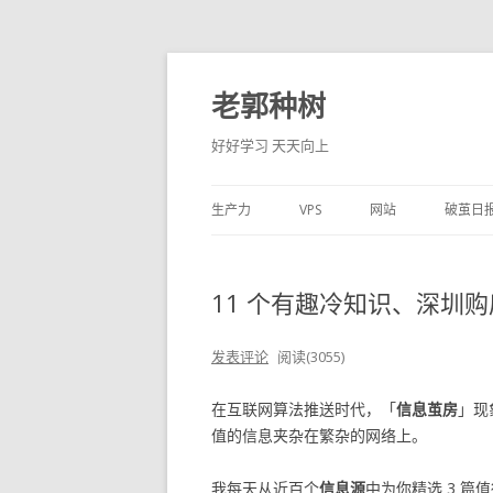
老郭种树
好好学习 天天向上
生产力
VPS
网站
破茧日
11 个有趣冷知识、深圳购房
发表评论
阅读(3055)
在互联网算法推送时代，「
信息茧房
」现
值的信息夹杂在繁杂的网络上。
我每天从近百个
信息源
中为你精选 3 篇