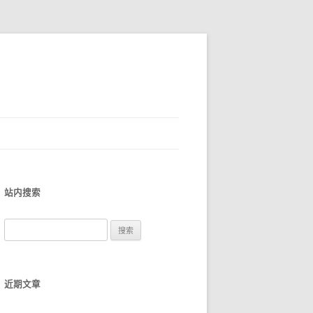
站内搜索
搜
索
：
近期文章