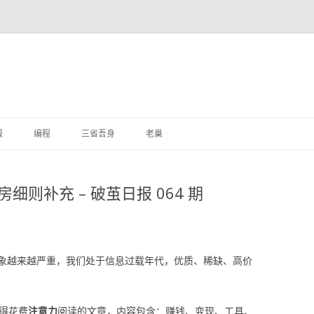
跳
至
报
编程
三省吾身
老巢
正
文
细则补充 – 破茧日报 064 期
象越来越严重，我们处于信息过载年代，优质、稀缺、高价
值得花费
注意力
阅读的文章，内容包含：赚钱、变现、工具、