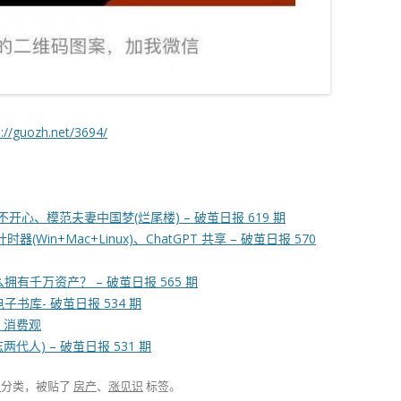
s://guozh.net/3694/
心、模范夫妻中国梦(烂尾楼) – 破茧日报 619 期
in+Mac+Linux)、ChatGPT 共享 – 破茧日报 570
拥有千万资产？ – 破茧日报 565 期
书库- 破茧日报 534 期
金、消费观
代人) – 破茧日报 531 期
报
分类，被贴了
房产
、
涨见识
标签。