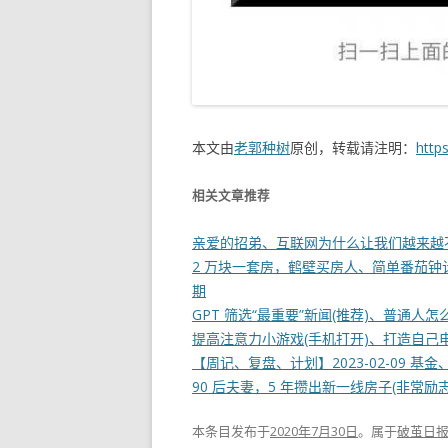
本文由
老郭种树
原创，转载请注明：
http
相关文章推荐
亲爱的招弟、互联网为什么让我们越来越不开
2 万块一套房，鹤壁买房人、简单番茄钟计时器(W
期
GPT 筛选“最重要”新闻(推荐)、普通人怎么
提高注意力小游戏(手机打开)、打造自己电子
【周记、复盘、计划】2023-02-09 基
90 后夫妻，5 年攒出新一线房子(非常励志两
本条目发布于
2020年7月30日
。属于
破茧日