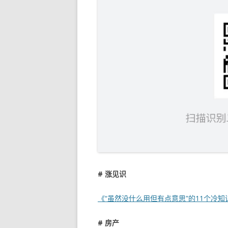
# 涨见识
《“虽然没什么用但有点意思”的11个冷知
# 房产