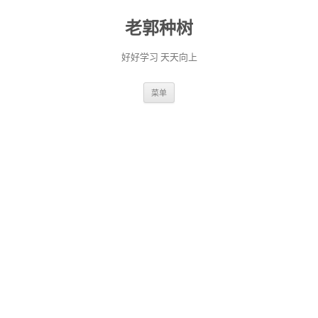
老郭种树
好好学习 天天向上
跳
菜单
至
正
文