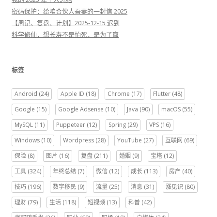
密码保护：给咱合伙人吾妻的一封信 2025
【周记、复盘、计划】2025-12-15 迟到
科学修仙，想长寿不是怕死，是为了赢
标签
Android
(24)
Apple ID
(18)
Chrome
(17)
Flutter
(48)
Google
(15)
Google Adsense
(10)
Java
(90)
macOS
(55)
MySQL
(11)
Puppeteer
(12)
Spring
(29)
VPS
(16)
Windows
(10)
Wordpress
(28)
YouTube
(27)
互联网
(69)
保险
(8)
图片
(16)
复盘
(211)
婚姻
(9)
宝塔
(12)
工具
(324)
年终总结
(7)
微信
(12)
成长
(113)
房产
(40)
技巧
(196)
数字移民
(9)
流量
(25)
消息
(31)
涨见识
(80)
理财
(79)
生活
(118)
短视频
(13)
科普
(42)