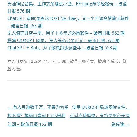
天涯神贴合集、工作之余赚点小钱、FFmpeg命令轻松玩 – 破茧
日报 576 期
ChatGPT 课程(吴恩达+OPENAI出品)、又一个开源高赞笔记软件
– 破茧日报 563 期
无人值守开店手册、用了十多年的必备软件 – 破茧日报 562 期
搭建 ChatGPT 网页、没人关心公平正义 – 破茧日报 556 期
ChatGPT + Bob、为了健康跑步这些年 – 破茧日报 553 期
本条目发布于
2020年11月7日
。属于
破茧日报
分类，被贴了
成长
、
赚
钱
标签。
文
←
有人月赚数千万，苹果为何坐
使用 Dukto 在局域网传文件，
章
视不理？揭秘山寨AirPods暴利
点对点速度快，支持跨平台无网
导
江湖 – 破茧日报 152 期
络传输
→
航