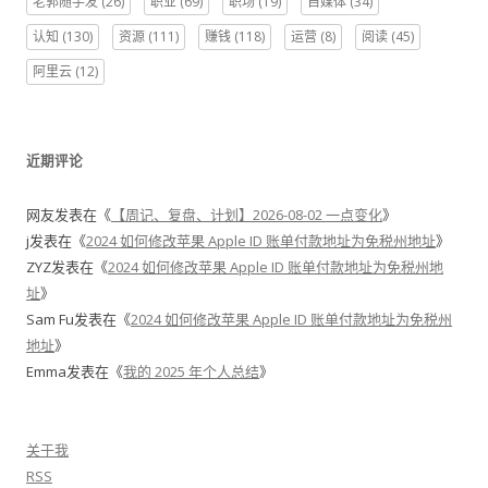
老郭随手发
(26)
职业
(69)
职场
(19)
自媒体
(34)
认知
(130)
资源
(111)
赚钱
(118)
运营
(8)
阅读
(45)
阿里云
(12)
近期评论
网友
发表在《
【周记、复盘、计划】2026-08-02 一点变化
》
j
发表在《
2024 如何修改苹果 Apple ID 账单付款地址为免税州地址
》
ZYZ
发表在《
2024 如何修改苹果 Apple ID 账单付款地址为免税州地
址
》
Sam Fu
发表在《
2024 如何修改苹果 Apple ID 账单付款地址为免税州
地址
》
Emma
发表在《
我的 2025 年个人总结
》
关于我
RSS