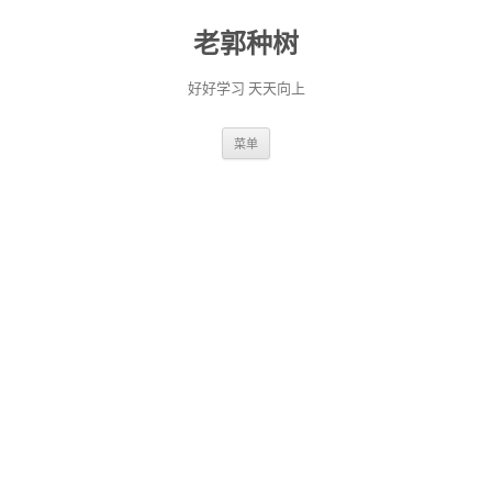
老郭种树
好好学习 天天向上
跳
菜单
至
正
文