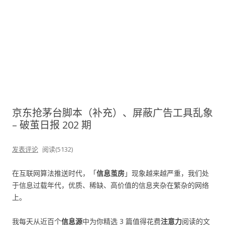
京东抢茅台脚本（补充）、屏蔽广告工具乱象
– 破茧日报 202 期
发表评论
阅读(5132)
在互联网算法推送时代，「
信息茧房
」现象越来越严重，我们处
于信息过载年代，优质、稀缺、高价值的信息夹杂在繁杂的网络
上。
我每天从近百个
信息源
中为你精选 3 篇值得花费
注意力
阅读的文