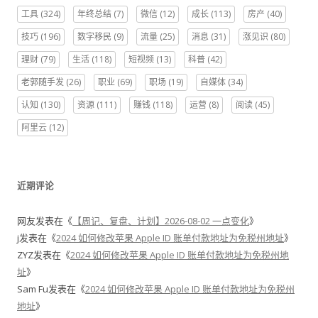
工具
(324)
年终总结
(7)
微信
(12)
成长
(113)
房产
(40)
技巧
(196)
数字移民
(9)
流量
(25)
消息
(31)
涨见识
(80)
理财
(79)
生活
(118)
短视频
(13)
科普
(42)
老郭随手发
(26)
职业
(69)
职场
(19)
自媒体
(34)
认知
(130)
资源
(111)
赚钱
(118)
运营
(8)
阅读
(45)
阿里云
(12)
近期评论
网友
发表在《
【周记、复盘、计划】2026-08-02 一点变化
》
j
发表在《
2024 如何修改苹果 Apple ID 账单付款地址为免税州地址
》
ZYZ
发表在《
2024 如何修改苹果 Apple ID 账单付款地址为免税州地
址
》
Sam Fu
发表在《
2024 如何修改苹果 Apple ID 账单付款地址为免税州
地址
》