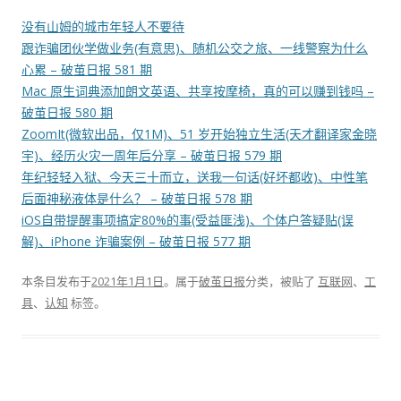
没有山姆的城市年轻人不要待
跟诈骗团伙学做业务(有意思)、随机公交之旅、一线警察为什么
心累 – 破茧日报 581 期
Mac 原生词典添加朗文英语、共享按摩椅，真的可以赚到钱吗 –
破茧日报 580 期
ZoomIt(微软出品，仅1M)、51 岁开始独立生活(天才翻译家金晓
宇)、经历火灾一周年后分享 – 破茧日报 579 期
年纪轻轻入狱、今天三十而立，送我一句话(好坏都收)、中性笔
后面神秘液体是什么？ – 破茧日报 578 期
iOS自带提醒事项搞定80%的事(受益匪浅)、个体户答疑贴(误
解)、iPhone 诈骗案例 – 破茧日报 577 期
本条目发布于
2021年1月1日
。属于
破茧日报
分类，被贴了
互联网
、
工
具
、
认知
标签。