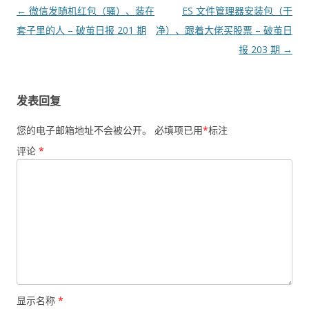
文
←
微信发随机红包（骚）、装在
ES 文件管理器安装包（干
章
套子里的人 – 破茧日报 201 期
净）、跟着大佬买股票 – 破茧日
导
报 203 期
→
航
发表回复
您的电子邮箱地址不会被公开。
必填项已用
*
标注
评论
*
显示名称
*