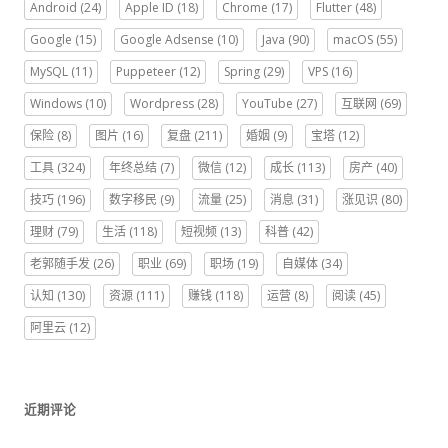
Android
(24)
Apple ID
(18)
Chrome
(17)
Flutter
(48)
Google
(15)
Google Adsense
(10)
Java
(90)
macOS
(55)
MySQL
(11)
Puppeteer
(12)
Spring
(29)
VPS
(16)
Windows
(10)
Wordpress
(28)
YouTube
(27)
互联网
(69)
保险
(8)
图片
(16)
复盘
(211)
婚姻
(9)
宝塔
(12)
工具
(324)
年终总结
(7)
微信
(12)
成长
(113)
房产
(40)
技巧
(196)
数字移民
(9)
流量
(25)
消息
(31)
涨见识
(80)
理财
(79)
生活
(118)
短视频
(13)
科普
(42)
老郭随手发
(26)
职业
(69)
职场
(19)
自媒体
(34)
认知
(130)
资源
(111)
赚钱
(118)
运营
(8)
阅读
(45)
阿里云
(12)
近期评论