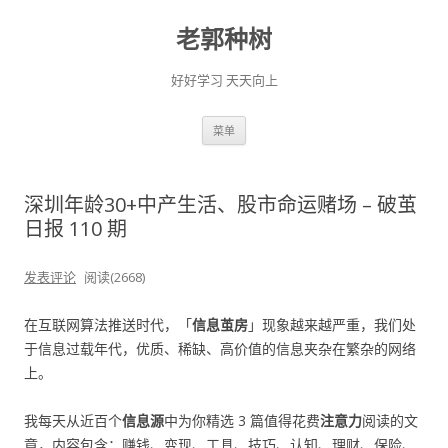
老郭种树
好好学习 天天向上
跳
菜单
至
正
文
深圳年龄30+中产生活、股市命运赌场 – 破茧
日报 110 期
发表评论
阅读(2668)
在互联网算法推送时代，「
信息茧房
」现象越来越严重，我们处
于信息过载年代，优质、稀缺、高价值的信息夹杂在繁杂的网络
上。
我每天从近百个
信息源
中为你精选 3 篇值得花费
注意力
阅读的文
章，内容包含：赚钱、变现、工具、技巧、认知、理财、保险、