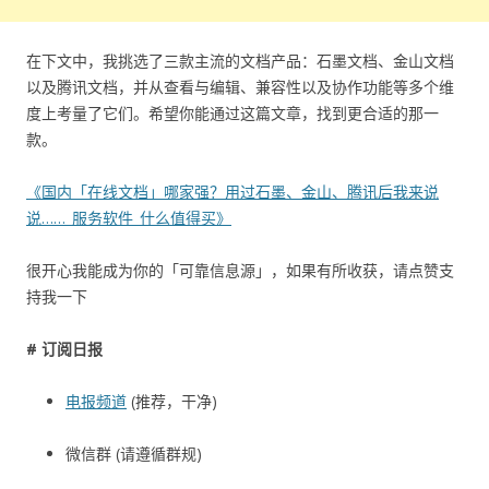
在下文中，我挑选了三款主流的文档产品：石墨文档、金山文档
以及腾讯文档，并从查看与编辑、兼容性以及协作功能等多个维
度上考量了它们。希望你能通过这篇文章，找到更合适的那一
款。
《国内「在线文档」哪家强？用过石墨、金山、腾讯后我来说
说……_服务软件_什么值得买》
很开心我能成为你的「可靠信息源」，如果有所收获，请点赞支
持我一下
# 订阅日报
电报频道
(推荐，干净)
微信群 (请遵循群规)