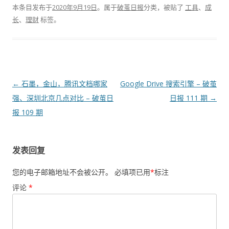
本条目发布于
2020年9月19日
。属于
破茧日报
分类，被贴了
工具
、
成
长
、
理财
标签。
文
←
石墨，金山，腾讯文档哪家
Google Drive 搜索引擎 – 破茧
章
强、深圳北京几点对比 – 破茧日
日报 111 期
→
导
报 109 期
航
发表回复
您的电子邮箱地址不会被公开。
必填项已用
*
标注
评论
*