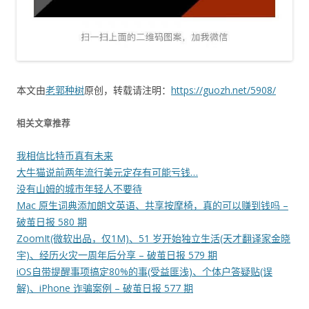
本文由
老郭种树
原创，转载请注明：
https://guozh.net/5908/
相关文章推荐
我相信比特币真有未来
大牛猫说前两年流行美元定存有可能亏钱…
没有山姆的城市年轻人不要待
Mac 原生词典添加朗文英语、共享按摩椅，真的可以赚到钱吗 –
破茧日报 580 期
ZoomIt(微软出品，仅1M)、51 岁开始独立生活(天才翻译家金晓
宇)、经历火灾一周年后分享 – 破茧日报 579 期
iOS自带提醒事项搞定80%的事(受益匪浅)、个体户答疑贴(误
解)、iPhone 诈骗案例 – 破茧日报 577 期