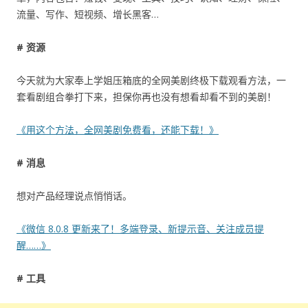
流量、写作、短视频、增长黑客…
# 资源
今天就为大家奉上学姐压箱底的全网美剧终极下载观看方法，一
套看剧组合拳打下来，担保你再也没有想看却看不到的美剧！
《用这个方法，全网美剧免费看，还能下载！》
# 消息
想对产品经理说点悄悄话。
《微信 8.0.8 更新来了！多端登录、新提示音、关注成员提
醒……》
# 工具