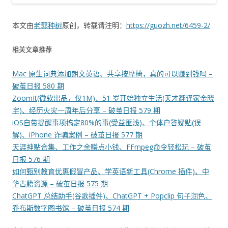
本文由
老郭种树
原创，转载请注明：
https://guozh.net/6459-2/
相关文章推荐
Mac 原生词典添加朗文英语、共享按摩椅，真的可以赚到钱吗 –
破茧日报 580 期
ZoomIt(微软出品，仅1M)、51 岁开始独立生活(天才翻译家金晓
宇)、经历火灾一周年后分享 – 破茧日报 579 期
iOS自带提醒事项搞定80%的事(受益匪浅)、个体户答疑贴(误
解)、iPhone 诈骗案例 – 破茧日报 577 期
天涯神贴合集、工作之余赚点小钱、FFmpeg命令轻松玩 – 破茧
日报 576 期
如何甄别教育优惠假冒产品、学英语新工具(Chrome 插件)、中
华古籍资源 – 破茧日报 575 期
ChatGPT 总结助手(谷歌插件)、ChatGPT + Popclip 句子润色、
乔布斯数字图书馆 – 破茧日报 574 期