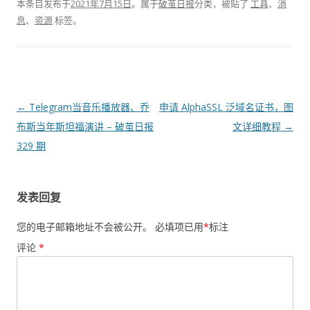
本条目发布于
2021年7月15日
。属于
破茧日报
分类，被贴了
工具
、
消
息
、
资源
标签。
文
←
Telegram当音乐播放器、乔
申请 AlphaSSL 泛域名证书，图
章
布斯当年斯坦福演讲 – 破茧日报
文详细教程
→
导
329 期
航
发表回复
您的电子邮箱地址不会被公开。
必填项已用
*
标注
评论
*