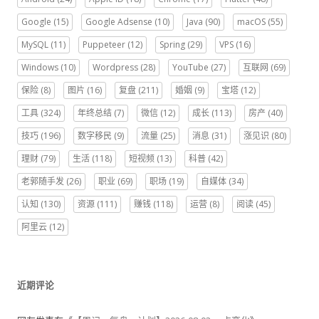
Google
(15)
Google Adsense
(10)
Java
(90)
macOS
(55)
MySQL
(11)
Puppeteer
(12)
Spring
(29)
VPS
(16)
Windows
(10)
Wordpress
(28)
YouTube
(27)
互联网
(69)
保险
(8)
图片
(16)
复盘
(211)
婚姻
(9)
宝塔
(12)
工具
(324)
年终总结
(7)
微信
(12)
成长
(113)
房产
(40)
技巧
(196)
数字移民
(9)
流量
(25)
消息
(31)
涨见识
(80)
理财
(79)
生活
(118)
短视频
(13)
科普
(42)
老郭随手发
(26)
职业
(69)
职场
(19)
自媒体
(34)
认知
(130)
资源
(111)
赚钱
(118)
运营
(8)
阅读
(45)
阿里云
(12)
近期评论