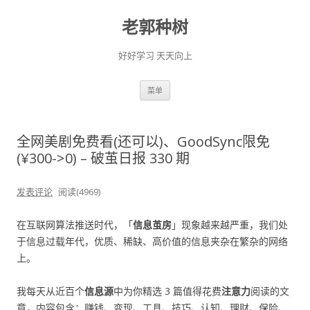
老郭种树
好好学习 天天向上
跳
菜单
至
正
文
全网美剧免费看(还可以)、GoodSync限免
(¥300->0) – 破茧日报 330 期
发表评论
阅读(4969)
在互联网算法推送时代，「
信息茧房
」现象越来越严重，我们处
于信息过载年代，优质、稀缺、高价值的信息夹杂在繁杂的网络
上。
我每天从近百个
信息源
中为你精选 3 篇值得花费
注意力
阅读的文
章，内容包含：赚钱、变现、工具、技巧、认知、理财、保险、