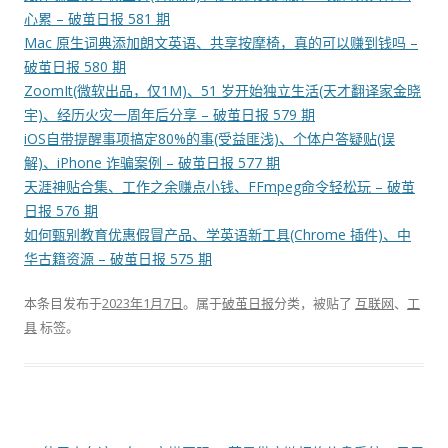
心累 – 破茧日报 581 期
Mac 原生词典添加朗文英语、共享按摩椅，真的可以赚到钱吗 –
破茧日报 580 期
ZoomIt(微软出品，仅1M)、51 岁开始独立生活(天才翻译家金晓
宇)、经历火灾一周年后分享 – 破茧日报 579 期
iOS自带提醒事项搞定80%的事(受益匪浅)、个体户答疑贴(误
解)、iPhone 诈骗案例 – 破茧日报 577 期
天涯神贴合集、工作之余赚点小钱、FFmpeg命令轻松玩 – 破茧
日报 576 期
如何甄别教育优惠假冒产品、学英语新工具(Chrome 插件)、中
华古籍资源 – 破茧日报 575 期
本条目发布于
2023年1月7日
。属于
破茧日报
分类，被贴了
互联网
、
工
具
标签。