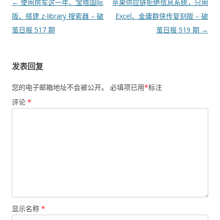
文
←
使用房车这一年、宝塔国际
苹果供应链拒绝信息系统，只用
章
版、搭建 z-library 搜索器 – 破
Excel、金庸群侠传复刻版 – 破
导
茧日报 517 期
茧日报 519 期
→
航
发表回复
您的电子邮箱地址不会被公开。
必填项已用
*
标注
评论
*
显示名称
*