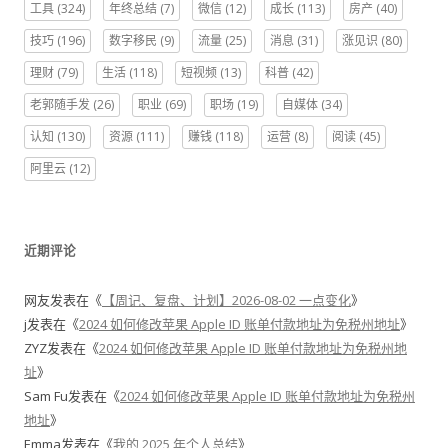
工具
(324)
年终总结
(7)
微信
(12)
成长
(113)
房产
(40)
技巧
(196)
数字移民
(9)
流量
(25)
消息
(31)
涨见识
(80)
理财
(79)
生活
(118)
短视频
(13)
科普
(42)
老郭随手发
(26)
职业
(69)
职场
(19)
自媒体
(34)
认知
(130)
资源
(111)
赚钱
(118)
运营
(8)
阅读
(45)
阿里云
(12)
近期评论
网友
发表在《
【周记、复盘、计划】2026-08-02 一点变化
》
j
发表在《
2024 如何修改苹果 Apple ID 账单付款地址为免税州地址
》
ZYZ
发表在《
2024 如何修改苹果 Apple ID 账单付款地址为免税州地
址
》
Sam Fu
发表在《
2024 如何修改苹果 Apple ID 账单付款地址为免税州
地址
》
Emma
发表在《
我的 2025 年个人总结
》