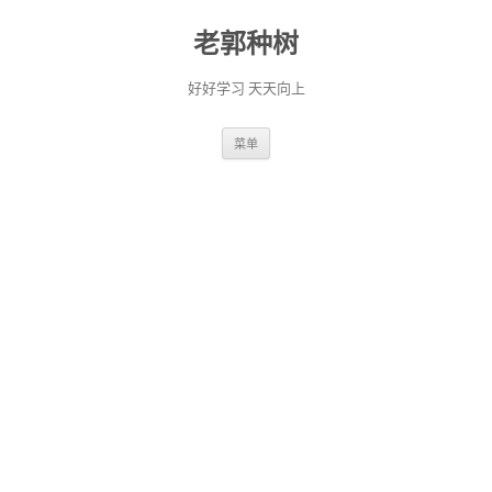
老郭种树
好好学习 天天向上
跳
菜单
至
正
文