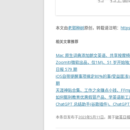
本文由
老郭种树
原创，转载请注明：
http
相关文章推荐
Mac 原生词典添加朗文英语、共享按摩椅，
ZoomIt(微软出品，仅1M)、51 岁开
日报 579 期
iOS自带提醒事项搞定80%的事(受益匪浅)、
期
天涯神贴合集、工作之余赚点小钱、FFmpeg
如何甄别教育优惠假冒产品、学英语新工具(Ch
ChatGPT 总结助手(谷歌插件)、ChatGP
本条目发布于
2023年5月11日
。属于
破茧日