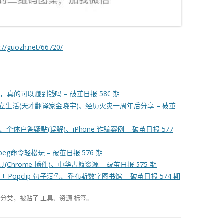
s://guozh.net/66720/
真的可以赚到钱吗 – 破茧日报 580 期
始独立生活(天才翻译家金晓宇)、经历火灾一周年后分享 – 破茧
个体户答疑贴(误解)、iPhone 诈骗案例 – 破茧日报 577
命令轻松玩 – 破茧日报 576 期
rome 插件)、中华古籍资源 – 破茧日报 575 期
T + Popclip 句子润色、乔布斯数字图书馆 – 破茧日报 574 期
报
分类，被贴了
工具
、
资源
标签。