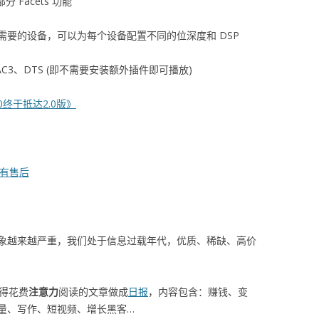
分 Facets 功能
要的设备，可以为每个设备配置不同的位深度和 DSP
C3、DTS (即不需要安装额外插件即可播放)
0终于抵达2.0版》
独享有售后
象越来越严重，我们处于信息过载年代，优质、稀缺、高价
值得花费
注意力
阅读的文章做成
日报
，内容包含：赚钱、变
量、写作、短视频、增长黑客…