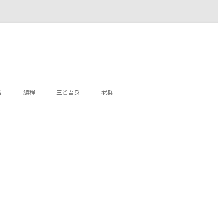
跳
至
报
编程
三省吾身
老巢
正
文