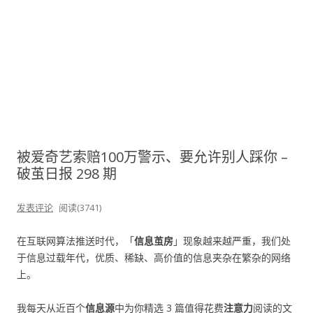
被爱奇艺索赔100万警示、要允许别人踩你​ –
破茧日报 298 期
发表评论
阅读(3741)
在互联网算法推送时代，「
信息茧房
」现象越来越严重，我们处
于信息过载年代，优质、稀缺、高价值的信息夹杂在繁杂的网络
上。
我每天从近百个
信息源
中为你精选 3 篇值得花费
注意力
阅读的文