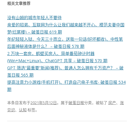
相关文章推荐
没有山姆的城市年轻人不要待
亲爱的招弟、互联网为什么让我们越来越不开心、模范夫妻中国
梦(烂尾楼) – 破茧日报 619 期
年纪轻轻入狱、今天三十而立，送我一句话(好坏都收)、中性笔
后面神秘液体是什么？ – 破茧日报 578 期
2 万块一套房，鹤壁买房人、简单番茄钟计时器
(Win+Mac+Linux)、ChatGPT 共享 – 破茧日报 570 期
GPT 筛选“最重要”新闻(推荐)、普通人怎么拥有千万资产？ – 破
茧日报 565 期
提高注意力小游戏(手机打开)、打造自己电子书库- 破茧日报 534
期
本条目发布于
2021年5月12日
。属于
破茧日报
分类，被贴了
房产
、
涨
见识
、
认知
标签。