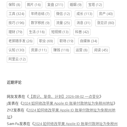
保险
(8)
图片
(16)
复盘
(211)
婚姻
(9)
宝塔
(12)
工具
(324)
年终总结
(7)
微信
(12)
成长
(113)
房产
(40)
技巧
(196)
数字移民
(9)
流量
(25)
消息
(31)
涨见识
(80)
理财
(79)
生活
(118)
短视频
(13)
科普
(42)
老郭随手发
(26)
职业
(69)
职场
(19)
自媒体
(34)
认知
(130)
资源
(111)
赚钱
(118)
运营
(8)
阅读
(45)
阿里云
(12)
近期评论
网友
发表在《
【周记、复盘、计划】2026-08-02 一点变化
》
j
发表在《
2024 如何修改苹果 Apple ID 账单付款地址为免税州地址
》
ZYZ
发表在《
2024 如何修改苹果 Apple ID 账单付款地址为免税州地
址
》
Sam Fu
发表在《
2024 如何修改苹果 Apple ID 账单付款地址为免税州