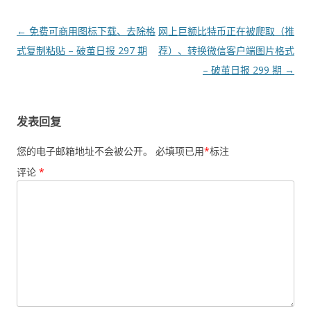
文
←
免费可商用图标下载、去除格
网上巨额比特币正在被爬取（推
章
式复制粘贴​ – 破茧日报 297 期
荐）、转换微信客户端图片格式​
导
– 破茧日报 299 期
→
航
发表回复
您的电子邮箱地址不会被公开。
必填项已用
*
标注
评论
*