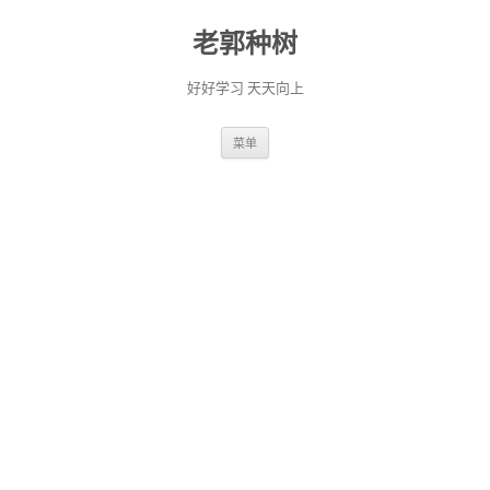
老郭种树
好好学习 天天向上
跳
菜单
至
正
文