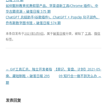
如何甄别教育优惠假冒产品、学英语新工具(Chrome 插件)、中
华古籍资源 – 破茧日报 575 期
ChatGPT 总结助手(谷歌插件)、ChatGPT + Popclip 句子润色、
乔布斯数字图书馆 – 破茧日报 574 期
本条目发布于
2021年5月9日
。属于
破茧日报
分类，被贴了
工具
、
微信
标签。
文
←
GIF工具汇总、独立开发者指
【周记、复盘、计划】2021-05-
章
南、藏拙制胜​ – 破茧日报 295
09 知行合一做不到怎么办
→
导
期
航
发表回复