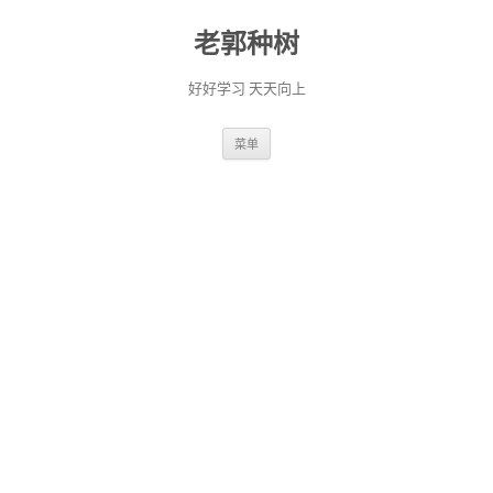
老郭种树
好好学习 天天向上
跳
菜单
至
正
文