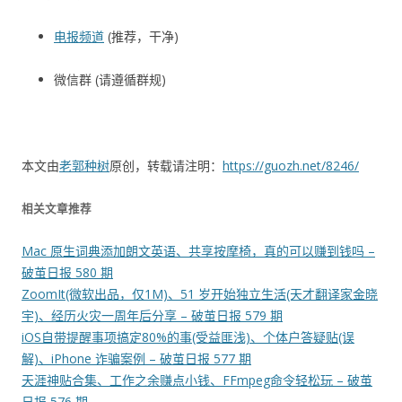
电报频道
(推荐，干净)
微信群 (请遵循群规)
本文由
老郭种树
原创，转载请注明：
https://guozh.net/8246/
相关文章推荐
Mac 原生词典添加朗文英语、共享按摩椅，真的可以赚到钱吗 –
破茧日报 580 期
ZoomIt(微软出品，仅1M)、51 岁开始独立生活(天才翻译家金晓
宇)、经历火灾一周年后分享 – 破茧日报 579 期
iOS自带提醒事项搞定80%的事(受益匪浅)、个体户答疑贴(误
解)、iPhone 诈骗案例 – 破茧日报 577 期
天涯神贴合集、工作之余赚点小钱、FFmpeg命令轻松玩 – 破茧
日报 576 期