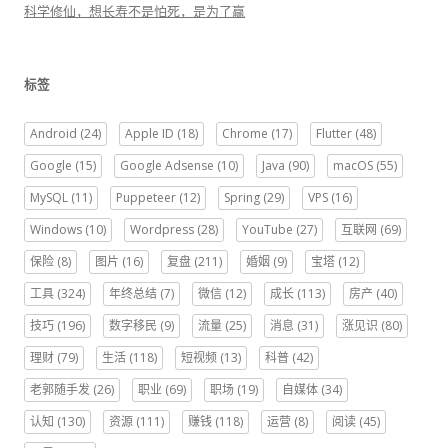
科学修仙，想长寿不是怕死，是为了赢
标签
Android
(24)
Apple ID
(18)
Chrome
(17)
Flutter
(48)
Google
(15)
Google Adsense
(10)
Java
(90)
macOS
(55)
MySQL
(11)
Puppeteer
(12)
Spring
(29)
VPS
(16)
Windows
(10)
Wordpress
(28)
YouTube
(27)
互联网
(69)
保险
(8)
图片
(16)
复盘
(211)
婚姻
(9)
宝塔
(12)
工具
(324)
年终总结
(7)
微信
(12)
成长
(113)
房产
(40)
技巧
(196)
数字移民
(9)
流量
(25)
消息
(31)
涨见识
(80)
理财
(79)
生活
(118)
短视频
(13)
科普
(42)
老郭随手发
(26)
职业
(69)
职场
(19)
自媒体
(34)
认知
(130)
资源
(111)
赚钱
(118)
运营
(8)
阅读
(45)