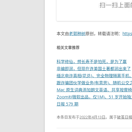
本文由
老郭种树
原创，转载请注明：
http
相关文章推荐
科学修仙，想长寿不是怕死，是为了赢
非编即润，但现在连美国土著都润出来了
缅北电诈真相(花总)、完全物理隔离手机、毕
跟诈骗团伙学做业务(有意思)、随机公交之旅
Mac 原生词典添加朗文英语、共享按摩椅，
ZoomIt(微软出品，仅1M)、51 岁开
日报 579 期
本条目发布于
2022年4月13日
。属于
破茧日