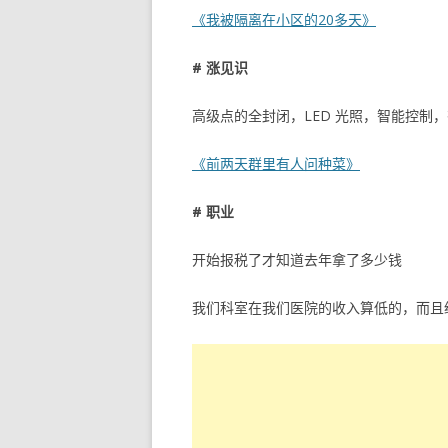
《我被隔离在小区的20多天》
# 涨见识
高级点的全封闭，LED 光照，智能控制，
《前两天群里有人问种菜》
# 职业
开始报税了才知道去年拿了多少钱
我们科室在我们医院的收入算低的，而且