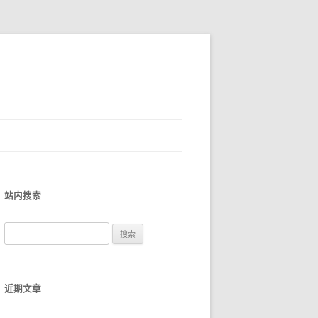
站内搜索
搜
索
：
近期文章