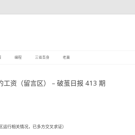
跳
至
报
编程
三省吾身
老巢
正
文
工资（留言区） – 破茧日报 413 期
区运行相关情况，已多方交叉求证）