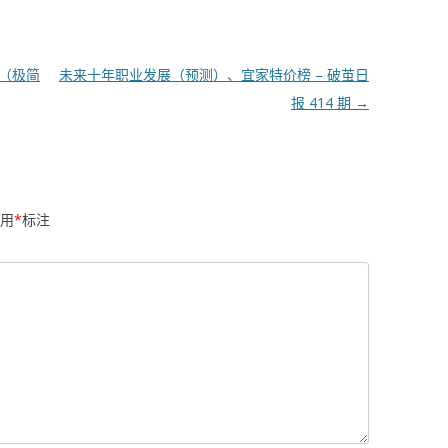
乐（极简
未来十年职业发展（预测）、宜家特价榜 – 破茧日
报 414 期
→
用
*
标注