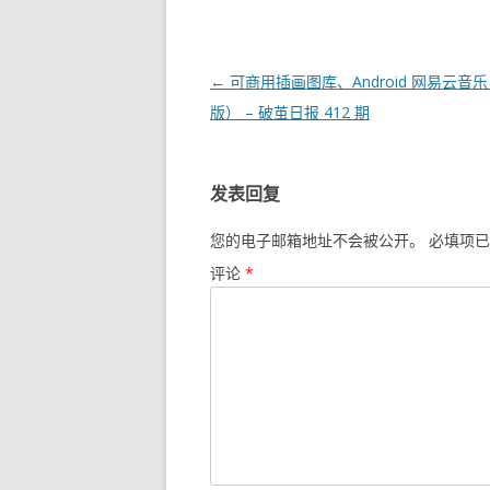
文
←
可商用插画图库、Android 网易云音
章
版） – 破茧日报 412 期
导
航
发表回复
您的电子邮箱地址不会被公开。
必填项已
评论
*