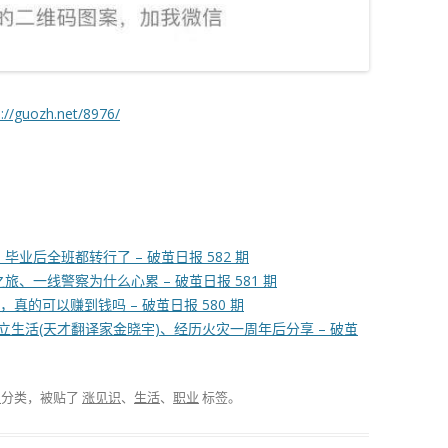
s://guozh.net/8976/
业后全班都转行了 – 破茧日报 582 期
、一线警察为什么心累 – 破茧日报 581 期
真的可以赚到钱吗 – 破茧日报 580 期
始独立生活(天才翻译家金晓宇)、经历火灾一周年后分享 – 破茧
报
分类，被贴了
涨见识
、
生活
、
职业
标签。