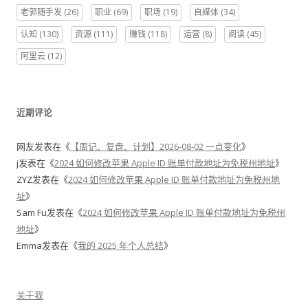
老郭随手发
(26)
职业
(69)
职场
(19)
自媒体
(34)
认知
(130)
资源
(111)
赚钱
(118)
运营
(8)
阅读
(45)
阿里云
(12)
近期评论
网友
发表在《
【周记、复盘、计划】2026-08-02 一点变化
》
j
发表在《
2024 如何修改苹果 Apple ID 账单付款地址为免税州地址
》
ZYZ
发表在《
2024 如何修改苹果 Apple ID 账单付款地址为免税州地
址
》
Sam Fu
发表在《
2024 如何修改苹果 Apple ID 账单付款地址为免税州
地址
》
Emma
发表在《
我的 2025 年个人总结
》
关于我