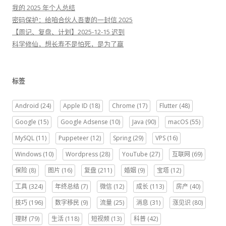
我的 2025 年个人总结
密码保护：给咱合伙人吾妻的一封信 2025
【周记、复盘、计划】2025-12-15 迟到
科学修仙，想长寿不是怕死，是为了赢
标签
Android
(24)
Apple ID
(18)
Chrome
(17)
Flutter
(48)
Google
(15)
Google Adsense
(10)
Java
(90)
macOS
(55)
MySQL
(11)
Puppeteer
(12)
Spring
(29)
VPS
(16)
Windows
(10)
Wordpress
(28)
YouTube
(27)
互联网
(69)
保险
(8)
图片
(16)
复盘
(211)
婚姻
(9)
宝塔
(12)
工具
(324)
年终总结
(7)
微信
(12)
成长
(113)
房产
(40)
技巧
(196)
数字移民
(9)
流量
(25)
消息
(31)
涨见识
(80)
理财
(79)
生活
(118)
短视频
(13)
科普
(42)