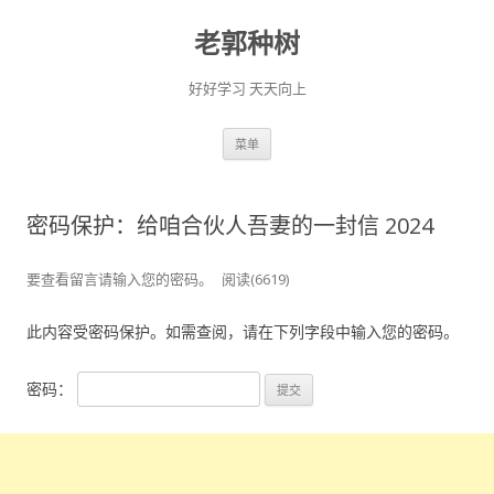
老郭种树
好好学习 天天向上
跳
菜单
至
正
文
密码保护：给咱合伙人吾妻的一封信 2024
要查看留言请输入您的密码。
阅读(6619)
此内容受密码保护。如需查阅，请在下列字段中输入您的密码。
密码：