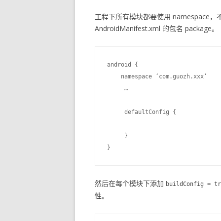
工程下所有模块都要使用 namespace，不
AndroidManifest.xml 的包名 package。
android {

    namespace ‘com.guozh.xxx’

     …

     defaultConfig {

     }

然后在每个模块下添加
buildConfig = tr
性。