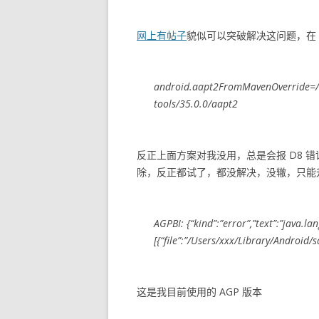
网上有帖子
貌似可以突破解决这问题，在 grad
android.aapt2FromMavenOverride=/U
tools/35.0.0/aapt2
反正上面方案对我没用，总是会报 D8 
除，反正都试了，都没解决，没辙，只能升级到
AGPBI: {“kind”:”error”,”text”:”java.la
[{“file”:”/Users/xxx/Library/Android/
这是我目前使用的 AGP 版本