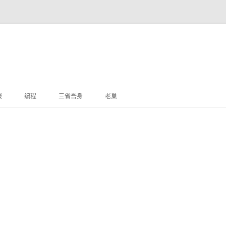
跳
至
报
编程
三省吾身
老巢
正
文