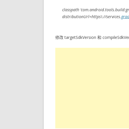
classpath ‘com.android.tools.build:gr
distributionUrl=https\://services.
grad
修改 targetSdkVersion 和 compi