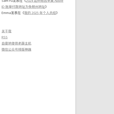
Sam Fu
发表在《
2024 如何修改苹果 Apple
ID 账单付款地址为免税州地址
》
Emma
发表在《
我的 2025 年个人总结
》
关于我
RSS
自豪地使用老薛主机
微信公众号排版神器