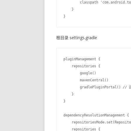
        classpath 'com.android.to
    }

根目录 settings.gradle
pluginManagement {

    repositories {

        google()

        mavenCentral()

        gradlePluginPortal() /
    }

}

dependencyResolutionManagement {

    repositoriesMode.set(Reposito
    repositories {
