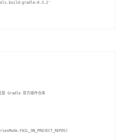
ols.build:gradle:8.3.2'

/ 这是 Gradle 官方插件仓库

riesMode.FAIL_ON_PROJECT_REPOS)
