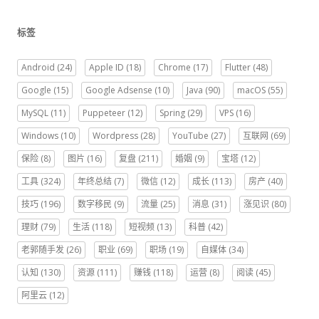
标签
Android
(24)
Apple ID
(18)
Chrome
(17)
Flutter
(48)
Google
(15)
Google Adsense
(10)
Java
(90)
macOS
(55)
MySQL
(11)
Puppeteer
(12)
Spring
(29)
VPS
(16)
Windows
(10)
Wordpress
(28)
YouTube
(27)
互联网
(69)
保险
(8)
图片
(16)
复盘
(211)
婚姻
(9)
宝塔
(12)
工具
(324)
年终总结
(7)
微信
(12)
成长
(113)
房产
(40)
技巧
(196)
数字移民
(9)
流量
(25)
消息
(31)
涨见识
(80)
理财
(79)
生活
(118)
短视频
(13)
科普
(42)
老郭随手发
(26)
职业
(69)
职场
(19)
自媒体
(34)
认知
(130)
资源
(111)
赚钱
(118)
运营
(8)
阅读
(45)
阿里云
(12)