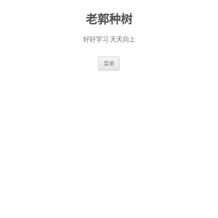
老郭种树
好好学习 天天向上
跳
菜单
至
正
文