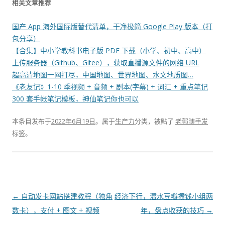
相关文章推荐
国产 App 海外国际版替代清单，干净极简 Google Play 版本（打
包分享）
【合集】中小学教科书电子版 PDF 下载（小学、初中、高中）
上传服务器（Github、Gitee），获取直播源文件的网络 URL
超高清地图一网打尽，中国地图、世界地图、水文地质图…
《老友记》1-10 季视频 + 音频 + 剧本(字幕) + 词汇 + 重点笔记
300 套手帐笔记模板，神仙笔记你也可以
本条目发布于
2022年6月19日
。属于
生产力
分类，被贴了
老郭随手发
标签。
文
←
自动发卡网站搭建教程（独角
经济下行，潜水豆瓣攒钱小组两
章
数卡），支付 + 图文 + 视频
年，盘点收获的技巧
→
导