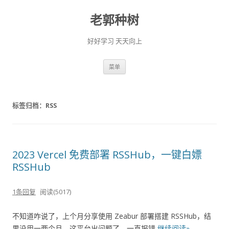
老郭种树
好好学习 天天向上
跳
菜单
至
正
文
标签归档：
RSS
2023 Vercel 免费部署 RSSHub，一键白嫖
RSSHub
1条回复
阅读(5017)
不知道咋说了，上个月分享使用 Zeabur 部署搭建 RSSHub，结
果没用一两个月，这平台出问题了，一直报错
继续阅读»