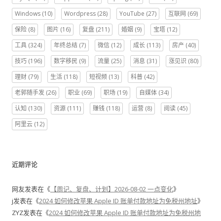
Windows
(10)
Wordpress
(28)
YouTube
(27)
互联网
(69)
保险
(8)
图片
(16)
复盘
(211)
婚姻
(9)
宝塔
(12)
工具
(324)
年终总结
(7)
微信
(12)
成长
(113)
房产
(40)
技巧
(196)
数字移民
(9)
流量
(25)
消息
(31)
涨见识
(80)
理财
(79)
生活
(118)
短视频
(13)
科普
(42)
老郭随手发
(26)
职业
(69)
职场
(19)
自媒体
(34)
认知
(130)
资源
(111)
赚钱
(118)
运营
(8)
阅读
(45)
阿里云
(12)
近期评论
网友
发表在《
【周记、复盘、计划】2026-08-02 一点变化
》
j
发表在《
2024 如何修改苹果 Apple ID 账单付款地址为免税州地址
》
ZYZ
发表在《
2024 如何修改苹果 Apple ID 账单付款地址为免税州地