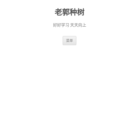
老郭种树
好好学习 天天向上
跳
菜单
至
正
文