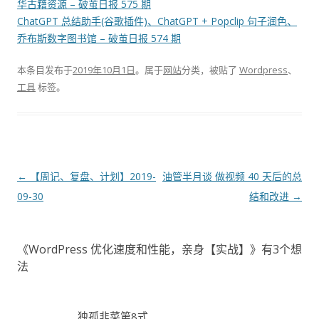
华古籍资源 – 破茧日报 575 期
ChatGPT 总结助手(谷歌插件)、ChatGPT + Popclip 句子润色、
乔布斯数字图书馆 – 破茧日报 574 期
本条目发布于
2019年10月1日
。属于
网站
分类，被贴了
Wordpress
、
工具
标签。
文
←
【周记、复盘、计划】2019-
油管半月谈 做视频 40 天后的总
章
09-30
结和改进
→
导
航
《
WordPress 优化速度和性能，亲身【实战】
》有3个想
法
独孤韭菜第8式