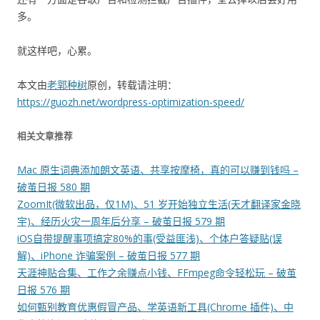
多。
就这样吧，心累。
本文由
老郭种树
原创，转载请注明：
https://guozh.net/wordpress-optimization-speed/
相关文章推荐
Mac 原生词典添加朗文英语、共享按摩椅，真的可以赚到钱吗 –
破茧日报 580 期
ZoomIt(微软出品，仅1M)、51 岁开始独立生活(天才翻译家金晓
宇)、经历火灾一周年后分享 – 破茧日报 579 期
iOS自带提醒事项搞定80%的事(受益匪浅)、个体户答疑贴(误
解)、iPhone 诈骗案例 – 破茧日报 577 期
天涯神贴合集、工作之余赚点小钱、FFmpeg命令轻松玩 – 破茧
日报 576 期
如何甄别教育优惠假冒产品、学英语新工具(Chrome 插件)、中