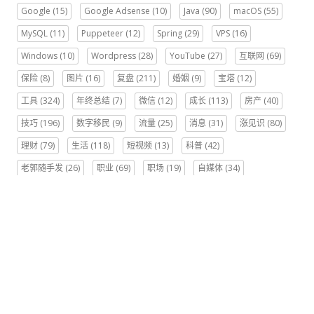
Google
(15)
Google Adsense
(10)
Java
(90)
macOS
(55)
MySQL
(11)
Puppeteer
(12)
Spring
(29)
VPS
(16)
Windows
(10)
Wordpress
(28)
YouTube
(27)
互联网
(69)
保险
(8)
图片
(16)
复盘
(211)
婚姻
(9)
宝塔
(12)
工具
(324)
年终总结
(7)
微信
(12)
成长
(113)
房产
(40)
技巧
(196)
数字移民
(9)
流量
(25)
消息
(31)
涨见识
(80)
理财
(79)
生活
(118)
短视频
(13)
科普
(42)
老郭随手发
(26)
职业
(69)
职场
(19)
自媒体
(34)
认知
(130)
资源
(111)
赚钱
(118)
运营
(8)
阅读
(45)
阿里云
(12)
近期评论
网友
发表在《
【周记、复盘、计划】2026-08-02 一点变化
》