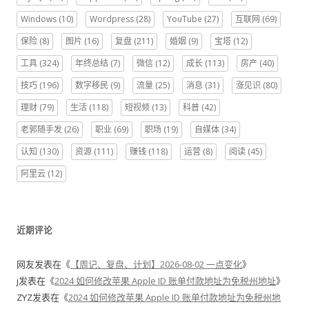
Windows
(10)
Wordpress
(28)
YouTube
(27)
互联网
(69)
保险
(8)
图片
(16)
复盘
(211)
婚姻
(9)
宝塔
(12)
工具
(324)
年终总结
(7)
微信
(12)
成长
(113)
房产
(40)
技巧
(196)
数字移民
(9)
流量
(25)
消息
(31)
涨见识
(80)
理财
(79)
生活
(118)
短视频
(13)
科普
(42)
老郭随手发
(26)
职业
(69)
职场
(19)
自媒体
(34)
认知
(130)
资源
(111)
赚钱
(118)
运营
(8)
阅读
(45)
阿里云
(12)
近期评论
网友
发表在《
【周记、复盘、计划】2026-08-02 一点变化
》
j
发表在《
2024 如何修改苹果 Apple ID 账单付款地址为免税州地址
》
ZYZ
发表在《
2024 如何修改苹果 Apple ID 账单付款地址为免税州地