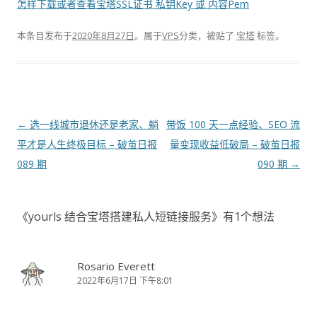
怎样下载或者查看宝塔SSL证书 私钥Key 或 内容Pem
本条目发布于
2020年8月27日
。属于
VPS
分类，被贴了
宝塔
标签。
文
←
选一线城市退休还是老家、躺
带饭 100 天一点经验、SEO 流
章
平才是人生终极目标 – 破茧日报
量变现收益低破局 – 破茧日报
导
089 期
090 期
→
航
《
yourls 结合宝塔搭建私人短链接服务
》有1个想法
Rosario Everett
2022年6月17日 下午8:01