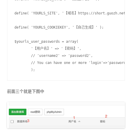
define( 'YOURLS_SITE', '【域名】https://short.guozh.net' );
define( 'YOURLS_COOKIEKEY', '【自己生成】' );

$yourls_user_passwords = array(

	'【用户名】' => '【密码】',

	// 'username2' => 'password2',

	// You can have one or more 'login'=>'password' lines

前面三个就是下图中