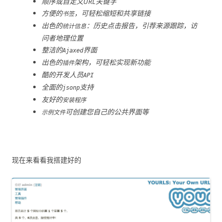
顺序或自定义URL关键字
方便的
，可轻松缩短和共享链接
书签
出色的
：历史点击报告，引荐来源跟踪，访
统计信息
问者地理位置
整洁的
界面
Ajaxed
出色的
架构，可轻松实现新功能
插件
酷的开发人员
API
全面的
支持
jsonp
友好的
安装程序
可创建您自己的公共界面等
示例文件
现在来看看我搭建好的