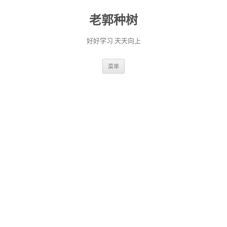
老郭种树
好好学习 天天向上
跳
菜单
至
正
文