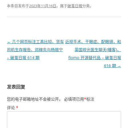
本条目发布于
2023年11月16日
。属于
破茧日报
分类。
文
←
几个网页标注工具比较、货车
近视手术、干眼症、配眼镜，和
章
司机生存报告、邓稼先与杨振宁
英国视光医生聊天(播客)、
导
– 破茧日报 614 期
flomo 开源替代品 – 破茧日报
航
616 期
→
发表回复
您的电子邮箱地址不会被公开。
必填项已用
*
标注
评论
*