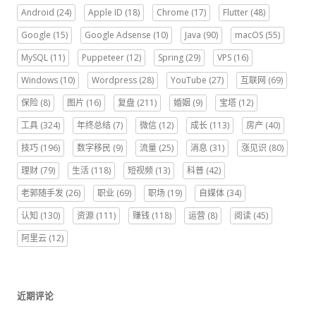
Android
(24)
Apple ID
(18)
Chrome
(17)
Flutter
(48)
Google
(15)
Google Adsense
(10)
Java
(90)
macOS
(55)
MySQL
(11)
Puppeteer
(12)
Spring
(29)
VPS
(16)
Windows
(10)
Wordpress
(28)
YouTube
(27)
互联网
(69)
保险
(8)
图片
(16)
复盘
(211)
婚姻
(9)
宝塔
(12)
工具
(324)
年终总结
(7)
微信
(12)
成长
(113)
房产
(40)
技巧
(196)
数字移民
(9)
流量
(25)
消息
(31)
涨见识
(80)
理财
(79)
生活
(118)
短视频
(13)
科普
(42)
老郭随手发
(26)
职业
(69)
职场
(19)
自媒体
(34)
认知
(130)
资源
(111)
赚钱
(118)
运营
(8)
阅读
(45)
阿里云
(12)
近期评论