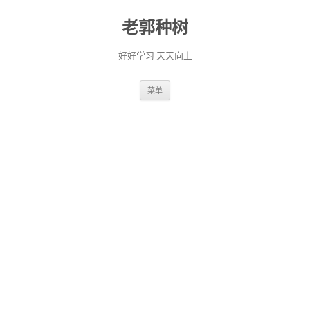
老郭种树
好好学习 天天向上
跳
菜单
至
正
文