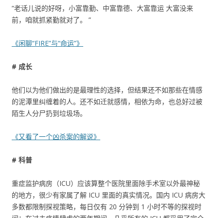
“老话儿说的好呀，小富靠勤、中富靠德、大富靠运 大富没来
前，咱就抓紧勤就对了。 ”
《闲聊“FIRE”与“命运”》
# 成长
他们以为他们做出的是最理性的选择，但结果还不如那些在情感
的泥潭里纠缠着的人。还不如迁就感情，相依为命，也总好过被
陌生人分尸扔到垃圾场。
《又看了一个凶杀案的解说》
# 科普
重症监护病房（ICU）应该算整个医院里面除手术室以外最神秘
的地方，很少有家属了解 ICU 里面的真实情况。国内 ICU 病房大
多数都限制探视策略，每日仅有 20 分钟到 1 小时不等的探视时