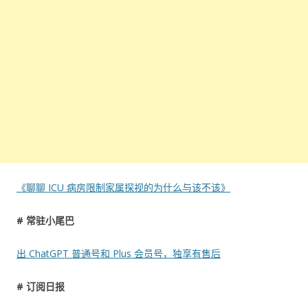
《聊聊 ICU 病房限制家属探视的为什么与该不该》
# 常驻小尾巴
出 ChatGPT 普通号和 Plus 会员号，独享有售后
# 订阅日报