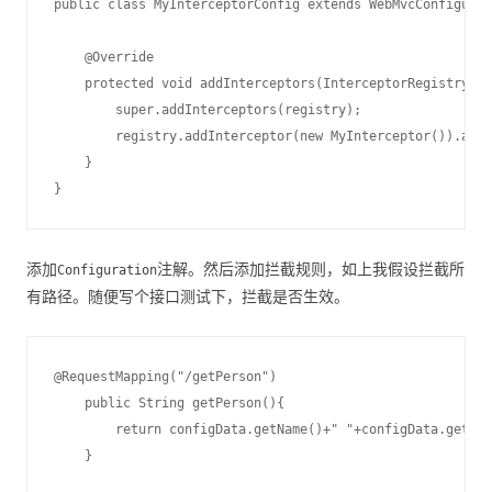
public class MyInterceptorConfig extends WebMvcConfigurat
    @Override

    protected void addInterceptors(InterceptorRegistry re
        super.addInterceptors(registry);

        registry.addInterceptor(new MyInterceptor()).addP
    }

添加
注解。然后添加拦截规则，如上我假设拦截所
Configuration
有路径。随便写个接口测试下，拦截是否生效。
@RequestMapping("/getPerson")

    public String getPerson(){

        return configData.getName()+" "+configData.getAge