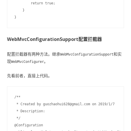
        return true;

    }

WebMvcConfigurationSupport配置拦截器
配置拦截器有两种方法。继承
和实
WebMvcConfigurationSupport
现
。
WebMvcConfigurer
先看前者，直接上代码。
/**

 * Created by guozhaohui628@gmail.com on 2019/1/7

 * Description:

 */

@Configuration
