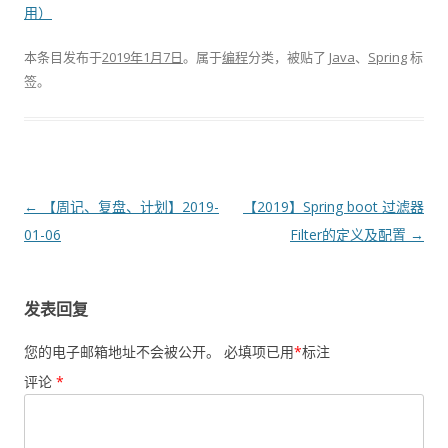
用）
本条目发布于
2019年1月7日
。属于
编程
分类，被贴了
Java
、
Spring
标
签。
文
←
【周记、复盘、计划】2019-
【2019】Spring boot 过滤器
章
01-06
Filter的定义及配置
→
导
航
发表回复
您的电子邮箱地址不会被公开。
必填项已用
*
标注
评论
*