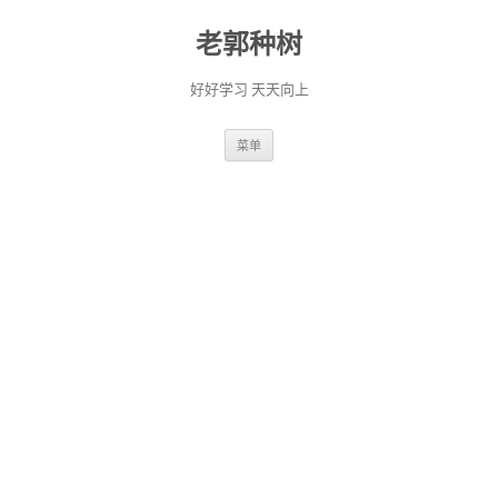
老郭种树
好好学习 天天向上
跳
菜单
至
正
文