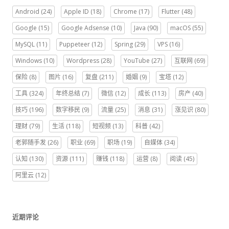
Android
(24)
Apple ID
(18)
Chrome
(17)
Flutter
(48)
Google
(15)
Google Adsense
(10)
Java
(90)
macOS
(55)
MySQL
(11)
Puppeteer
(12)
Spring
(29)
VPS
(16)
Windows
(10)
Wordpress
(28)
YouTube
(27)
互联网
(69)
保险
(8)
图片
(16)
复盘
(211)
婚姻
(9)
宝塔
(12)
工具
(324)
年终总结
(7)
微信
(12)
成长
(113)
房产
(40)
技巧
(196)
数字移民
(9)
流量
(25)
消息
(31)
涨见识
(80)
理财
(79)
生活
(118)
短视频
(13)
科普
(42)
老郭随手发
(26)
职业
(69)
职场
(19)
自媒体
(34)
认知
(130)
资源
(111)
赚钱
(118)
运营
(8)
阅读
(45)
阿里云
(12)
近期评论