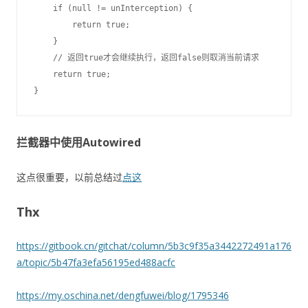
    if (null != unInterception) {

        return true;

    }

    // 返回true才会继续执行，返回false则取消当前请求

    return true;

拦截器中使用Autowired
这点很重要，以前总结过
点这
Thx
https://gitbook.cn/gitchat/column/5b3c9f35a3442272491a176
a/topic/5b47fa3efa56195ed488acfc
https://my.oschina.net/dengfuwei/blog/1795346