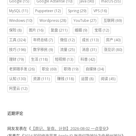
Google
(15)
Google Adsense
(10)
Java
(90)
macOS
(55)
MySQL
(11)
Puppeteer
(12)
Spring
(29)
VPS
(16)
Windows
(10)
Wordpress
(28)
YouTube
(27)
互联网
(69)
保险
(8)
图片
(16)
复盘
(211)
婚姻
(9)
宝塔
(12)
工具
(324)
年终总结
(7)
微信
(12)
成长
(113)
房产
(40)
技巧
(196)
数字移民
(9)
流量
(25)
消息
(31)
涨见识
(80)
理财
(79)
生活
(118)
短视频
(13)
科普
(42)
老郭随手发
(26)
职业
(69)
职场
(19)
自媒体
(34)
认知
(130)
资源
(111)
赚钱
(118)
运营
(8)
阅读
(45)
阿里云
(12)
近期评论
网友
发表在《
【周记、复盘、计划】2026-08-02 一点变化
》
j
发表在《
2024 如何修改苹果 Apple ID 账单付款地址为免税州地址
》