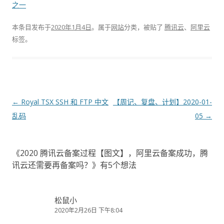
之一
本条目发布于
2020年1月4日
。属于
网站
分类，被贴了
腾讯云
、
阿里云
标签。
文
←
Royal TSX SSH 和 FTP 中文
【周记、复盘、计划】2020-01-
章
乱码
05
→
导
航
《
2020 腾讯云备案过程【图文】，阿里云备案成功，腾
讯云还需要再备案吗？
》有5个想法
松鼠小
2020年2月26日 下午8:04