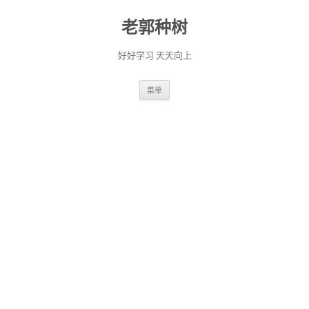
老郭种树
好好学习 天天向上
跳
菜单
至
正
文