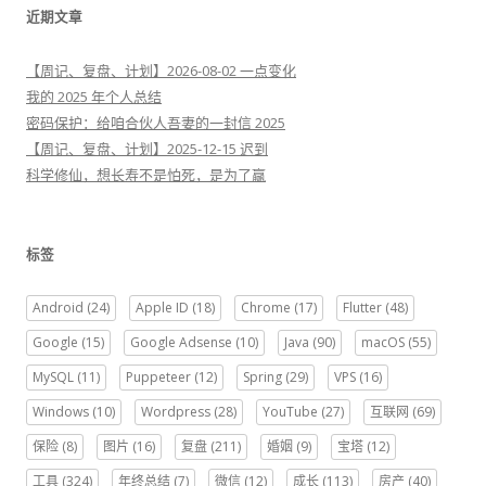
近期文章
【周记、复盘、计划】2026-08-02 一点变化
我的 2025 年个人总结
密码保护：给咱合伙人吾妻的一封信 2025
【周记、复盘、计划】2025-12-15 迟到
科学修仙，想长寿不是怕死，是为了赢
标签
Android
(24)
Apple ID
(18)
Chrome
(17)
Flutter
(48)
Google
(15)
Google Adsense
(10)
Java
(90)
macOS
(55)
MySQL
(11)
Puppeteer
(12)
Spring
(29)
VPS
(16)
Windows
(10)
Wordpress
(28)
YouTube
(27)
互联网
(69)
保险
(8)
图片
(16)
复盘
(211)
婚姻
(9)
宝塔
(12)
工具
(324)
年终总结
(7)
微信
(12)
成长
(113)
房产
(40)