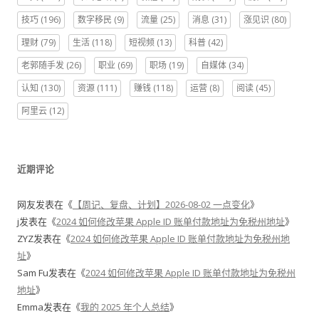
技巧
(196)
数字移民
(9)
流量
(25)
消息
(31)
涨见识
(80)
理财
(79)
生活
(118)
短视频
(13)
科普
(42)
老郭随手发
(26)
职业
(69)
职场
(19)
自媒体
(34)
认知
(130)
资源
(111)
赚钱
(118)
运营
(8)
阅读
(45)
阿里云
(12)
近期评论
网友
发表在《
【周记、复盘、计划】2026-08-02 一点变化
》
j
发表在《
2024 如何修改苹果 Apple ID 账单付款地址为免税州地址
》
ZYZ
发表在《
2024 如何修改苹果 Apple ID 账单付款地址为免税州地
址
》
Sam Fu
发表在《
2024 如何修改苹果 Apple ID 账单付款地址为免税州
地址
》
Emma
发表在《
我的 2025 年个人总结
》