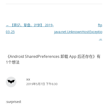
文
←
【周记、复盘、计划】 2019-
ftp
章
03-25
java.net.UnknownHostException:
导
→
航
《
Android SharedPreferences 卸载 App 后还存在
》有
1个想法
xx
2019年5月7日 下午6:30
:surprised: