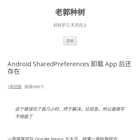
老郭种树
好好学习 天天向上
跳
菜单
至
正
文
Android SharedPreferences 卸载 App 后还
存在
1条回复
阅读(6837)
这个错误坑了我几小时，终于解决。比较急，所以直接写
不排版了
一直很喜欢玩 Google Nexus 五太子，结果一直给我挖坑。