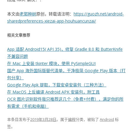
本文由
老郭种树
原创，转载请注明：
https://guozh.net/android-
sharedpreferences-xiezai-app-houhuancunzai/
相关文章推荐
App 适配 Android15( API 35)，修复 Gradle 8.0 和 ButterKnife
不兼容问题
在 Mac 上安装 tkinter 模块，使用 PySimpleGUI
国产 App 海外国际版替代清单，干净极简 Google Play 版本（打
包分享）
Google Play Apk 提取，下载安卓安装包（三种方法）
在 MacOS 上反编译 Android APK 安装包，附工具
OCR 图片识别软件我只推荐这几个（免费+付费），满足你的所
有需求（手机和电脑）
本条目发布于
2019年3月28日
。属于
编程
分类，被贴了
Android
标
签。