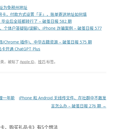
款地址为免税州地址
，不要信用卡，付款方式设置「无」，账单寄送地址如何填
业后全班都转行了 – 破茧日报 582 期
个体户答疑贴(误解)、iPhone 诈骗案例 – 破茧日报 577
rome 插件)、中华古籍资源 – 破茧日报 575 期
卡开通 ChatGPT Plus
分类，被贴了
Apple ID
、
技巧
标签。
理一年能
iPhone 和 Android 无线传文件、在社群中不敢发
言怎么办 – 破茧日报 276 期
→
用卡，购买礼品卡
》有5个想法