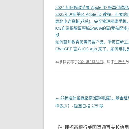
2024 如何修改苹果 Apple ID 账单付
2023年注册美区 Apple ID 教程
缅北电诈真相(花总)、完全物理隔离手机、毕
iOS自带提醒事项搞定80%的事(受益匪浅)、
期
如何甄别教育优惠假冒产品、学英语新工具(Ch
ChatGPT 官方 iOS App 来了，如何用礼品
本条目发布于
2021年3月24日
。属于
生产力
文
←
非标准体投保指南(值得收藏)、基金经
章
挣多少？- 破茧日报 275 期
导
航
《
办理招商银行美国运通百夫长信