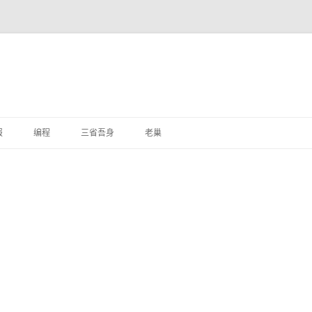
跳
至
报
编程
三省吾身
老巢
正
文