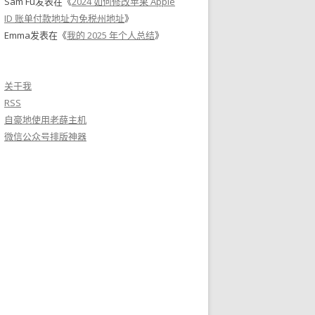
Sam Fu
发表在《
2024 如何修改苹果 Apple
ID 账单付款地址为免税州地址
》
Emma
发表在《
我的 2025 年个人总结
》
关于我
RSS
自豪地使用老薛主机
微信公众号排版神器