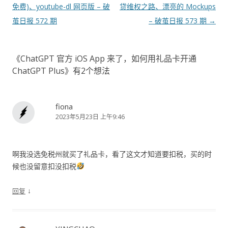
章
免费)、youtube-dl 网页版 – 破
贷维权之路、漂亮的 Mockups
导
茧日报 572 期
– 破茧日报 573 期
→
航
《
ChatGPT 官方 iOS App 来了，如何用礼品卡开通
ChatGPT Plus
》有2个想法
fiona
2023年5月23日 上午9:46
啊我没选免税州就买了礼品卡，看了这文才知道要扣税，买的时
候也没留意扣没扣税
↓
回复