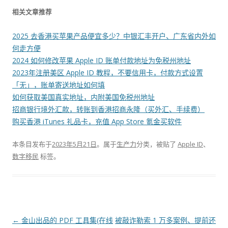
相关文章推荐
2025 去香港买苹果产品便宜多少？中银汇丰开户、广东省内外如
何走方便
2024 如何修改苹果 Apple ID 账单付款地址为免税州地址
2023年注册美区 Apple ID 教程，不要信用卡，付款方式设置
「无」，账单寄送地址如何填
如何获取美国真实地址，内附美国免税州地址
招商银行境外汇款，转账到香港招商永隆（买外汇、手续费）
购买香港 iTunes 礼品卡，充值 App Store 氪金买软件
本条目发布于
2023年5月21日
。属于
生产力
分类，被贴了
Apple ID
、
数字移民
标签。
文
←
金山出品的 PDF 工具集(在线
被敲诈勒索 1 万多案例、提前还