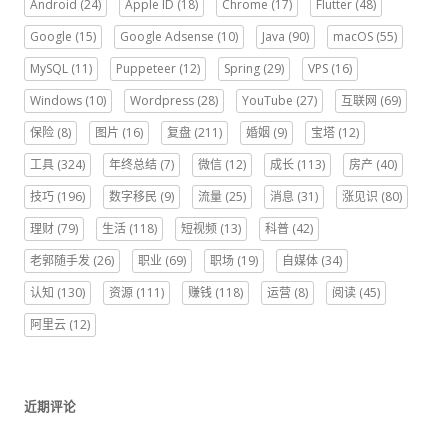
Android
(24)
Apple ID
(18)
Chrome
(17)
Flutter
(48)
Google
(15)
Google Adsense
(10)
Java
(90)
macOS
(55)
MySQL
(11)
Puppeteer
(12)
Spring
(29)
VPS
(16)
Windows
(10)
Wordpress
(28)
YouTube
(27)
互联网
(69)
保险
(8)
图片
(16)
复盘
(211)
婚姻
(9)
宝塔
(12)
工具
(324)
年终总结
(7)
微信
(12)
成长
(113)
房产
(40)
技巧
(196)
数字移民
(9)
流量
(25)
消息
(31)
涨见识
(80)
理财
(79)
生活
(118)
短视频
(13)
科普
(42)
老郭随手发
(26)
职业
(69)
职场
(19)
自媒体
(34)
认知
(130)
资源
(111)
赚钱
(118)
运营
(8)
阅读
(45)
阿里云
(12)
近期评论