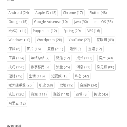
Android
(24)
Apple ID
(18)
Chrome
(17)
Flutter
(48)
Google
(15)
Google Adsense
(10)
Java
(90)
macOS
(55)
MySQL
(11)
Puppeteer
(12)
Spring
(29)
VPS
(16)
Windows
(10)
Wordpress
(28)
YouTube
(27)
互联网
(69)
保险
(8)
图片
(16)
复盘
(211)
婚姻
(9)
宝塔
(12)
工具
(324)
年终总结
(7)
微信
(12)
成长
(113)
房产
(40)
技巧
(196)
数字移民
(9)
流量
(25)
消息
(31)
涨见识
(80)
理财
(79)
生活
(118)
短视频
(13)
科普
(42)
老郭随手发
(26)
职业
(69)
职场
(19)
自媒体
(34)
认知
(130)
资源
(111)
赚钱
(118)
运营
(8)
阅读
(45)
阿里云
(12)
近期评论