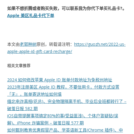
如果不想折腾或者购买失败，可以联系我为你代下单买礼品卡?。
Apple 美区礼品卡代下单
本文由
老郭种树
原创，转载请注明：
https://guozh.net/2022-us-
apple-apple-id-gift-card-recharge/
相关文章推荐
2024 如何修改苹果 Apple ID 账单付款地址为免税州地址
2023年注册美区 Apple ID 教程，不要信用卡，付款方式设置
「无」，账单寄送地址如何填
缅北电诈真相(花总)、完全物理隔离手机、毕业后全班都转行了 –
破茧日报 582 期
iOS自带提醒事项搞定80%的事(受益匪浅)、个体户答疑贴(误
解)、iPhone 诈骗案例 – 破茧日报 577 期
如何甄别教育优惠假冒产品、学英语新工具(Chrome 插件)、中