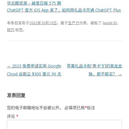
华古籍资源 – 破茧日报 575 期
ChatGPT 官方 iOS App 来了，如何用礼品卡开通 ChatGPT Plus
本条目发布于
2022年10月13日
。属于
生产力
分类，被贴了
Apple ID
、
技巧
标签。
文
←
2023 免费申请实用 Google
苹果礼品卡和“黑卡”们的来龙去
章
Cloud 谷歌云 $300 美元 90 天
脉，能不能买？
→
导
航
发表回复
您的电子邮箱地址不会被公开。
必填项已用
*
标注
评论
*