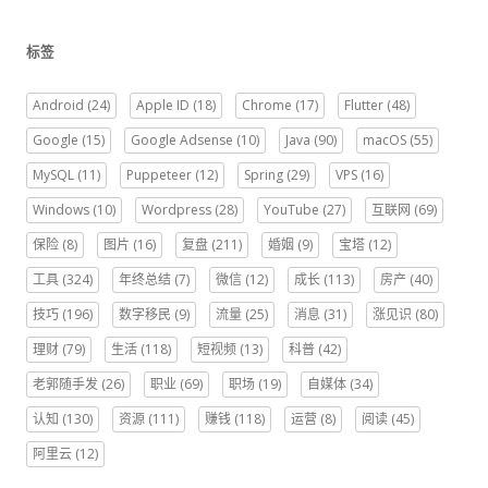
标签
Android
(24)
Apple ID
(18)
Chrome
(17)
Flutter
(48)
Google
(15)
Google Adsense
(10)
Java
(90)
macOS
(55)
MySQL
(11)
Puppeteer
(12)
Spring
(29)
VPS
(16)
Windows
(10)
Wordpress
(28)
YouTube
(27)
互联网
(69)
保险
(8)
图片
(16)
复盘
(211)
婚姻
(9)
宝塔
(12)
工具
(324)
年终总结
(7)
微信
(12)
成长
(113)
房产
(40)
技巧
(196)
数字移民
(9)
流量
(25)
消息
(31)
涨见识
(80)
理财
(79)
生活
(118)
短视频
(13)
科普
(42)
老郭随手发
(26)
职业
(69)
职场
(19)
自媒体
(34)
认知
(130)
资源
(111)
赚钱
(118)
运营
(8)
阅读
(45)
阿里云
(12)