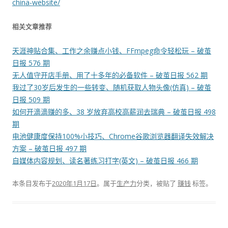
china-website/
相关文章推荐
天涯神贴合集、工作之余赚点小钱、FFmpeg命令轻松玩 – 破茧
日报 576 期
无人值守开店手册、用了十多年的必备软件 – 破茧日报 562 期
我过了30岁后发生的一些转变、随机获取人物头像(仿真) – 破茧
日报 509 期
如何开滴滴赚的多、38 岁放弃高校高薪润去瑞典 – 破茧日报 498
期
电池健康度保持100%小技巧、Chrome谷歌浏览器翻译失效解决
方案 – 破茧日报 497 期
自媒体内容规划、读名著练习打字(英文) – 破茧日报 466 期
本条目发布于
2020年1月17日
。属于
生产力
分类，被贴了
赚钱
标签。