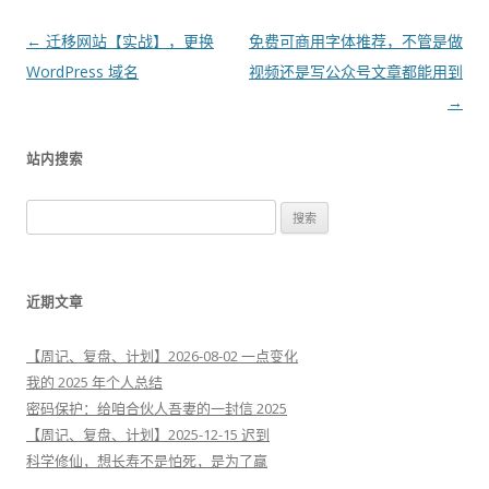
文
←
迁移网站【实战】，更换
免费可商用字体推荐，不管是做
章
WordPress 域名
视频还是写公众号文章都能用到
导
→
航
站内搜索
搜
索
：
近期文章
【周记、复盘、计划】2026-08-02 一点变化
我的 2025 年个人总结
密码保护：给咱合伙人吾妻的一封信 2025
【周记、复盘、计划】2025-12-15 迟到
科学修仙，想长寿不是怕死，是为了赢