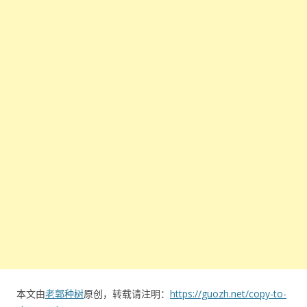
本文由
老郭种树
原创，转载请注明：
https://guozh.net/copy-to-